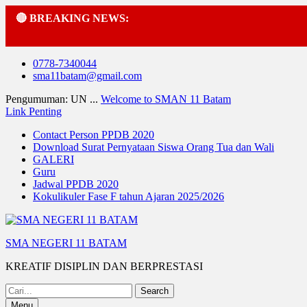
🔴 BREAKING NEWS:
Skip
0778-7340044
to
sma11batam@gmail.com
content
Pengumuman: UN ...
Welcome to SMAN 11 Batam
Link Penting
Contact Person PPDB 2020
Download Surat Pernyataan Siswa Orang Tua dan Wali
GALERI
Guru
Jadwal PPDB 2020
Kokulikuler Fase F tahun Ajaran 2025/2026
SMA NEGERI 11 BATAM
KREATIF DISIPLIN DAN BERPRESTASI
Search
for:
Menu