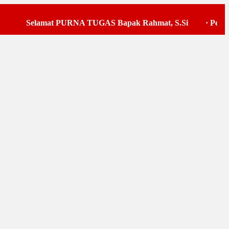
Selamat PURNA TUGAS Bapak Rahmat, S.Si
·
Pelaksan