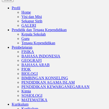
Profil
Home
Visi dan Misi
Sekapur Sirih
GALERI
Pendidik dan Tenaga Kependidikan
Kepala Sekolah
Guru
Tenaga Kependidikan
Pembelajaran
FISIKA
BAHASA INDONESIA
GEOGRAFI
BAHASA ARAB
PJOK
BIOLOGI
BIMBINGAN KONSELING
PENDIDIKAN AGAMA ISLAM
PENDIDIKAN KEWARGANEGARAAN
Kimia
SOSIOLOGI
MATEMATIKA
Kurikulum
Kurikulum