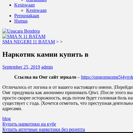
Kesiswaan
Kesiswaan
Perpustakaan
Humas
SMA NEGERI 11 BATAM
>
>
Наркотик камни купить в
September 25, 2019
admin
Ссылка на Омг сайт зеркало
–
https://omgomgomg5j4yrr
Отличалось от логина и от вашего настоящего имени. |Перейдит
Омг придумала как анонимно принимать Qiwi. |После этого вы м
просто скорее осторожность, ведь потом будет головная боль н
существует с года. |Хочется отметить, что преступная деятел
адресами.
blog
Post
Купить наркотики на кубе
Купить аптечные наркотики без рецепта
navigation