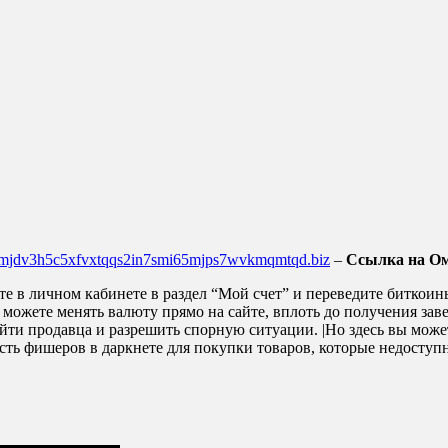
4mjdv3h5c5xfvxtqqs2in7smi65mjps7wvkmqmtqd.biz
–
Ссылка на Ом
е в личном кабинете в раздел “Мой счет” и переведите биткоины
ожете менять валюту прямо на сайте, вплоть до получения заветн
айти продавца и разрешить спорную ситуации. |Но здесь вы может
ьность фишеров в даркнете для покупки товаров, которые недост