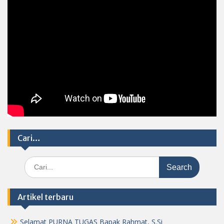
Cari…
Search
for:
Artikel terbaru
Selamat PURNA TUGAS Bapak Rahmat, S.Si