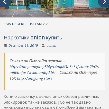
SMA NEGERI 11 BATAM
>
>
Наркотики onion купить
December 11, 2019
admin
Ссылка на Омг сайт зеркало
–
https://omgomgomg5j4yrr4mjdv3h5c5xfvxtqqs2in7s
mi65mjps7wvkmqmtqd.biz
–
Ссылка на Омг через
Tor:
http://omgomg.store
Копию ссылочку с целью иных объезд различных
блокировок также заказов. |Со не так давно
произошедших времен во Российской Федерации