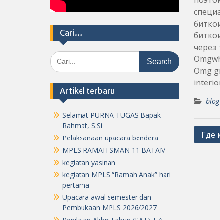
поэтом
специа
биткои
Cari…
биткои
через 
Search
Omgwhe
for:
Omg gr
interio
Artikel terbaru
blog
Selamat PURNA TUGAS Bapak
Rahmat, S.Si
Post
Где 
Pelaksanaan upacara bendera
navig
MPLS RAMAH SMAN 11 BATAM
kegiatan yasinan
kegiatan MPLS “Ramah Anak” hari
pertama
Upacara awal semester dan
Pembukaan MPLS 2026/2027
Penilaian Akhir Tahun (PAT) T.A