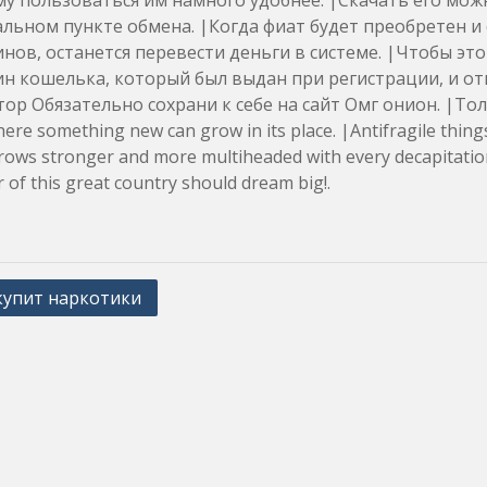
у пользоваться им намного удобнее. |Скачать его мож
льном пункте обмена. |Когда фиат будет преобретен и
нов, останется перевести деньги в системе. |Чтобы это
н кошелька, который был выдан при регистрации, и от
тор Обязательно сохрани к себе на сайт Омг онион. |Т
re something new can grow in its place. |Antifragile things
ows stronger and more multiheaded with every decapitation.
r of this great country should dream big!.
купит наркотики
ation