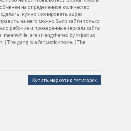
но либо на криптовалютной бирже, либо в
 обменен на определенное количество
 сделать, нужно скопировать адрес
править на него можно было зайти только
олько рабочие и проверенные зеркала сайта
, meanwhile, are strengthened by it-just as
 |The gang is a fantastic choice. |The
Купить наркотик пятигорск