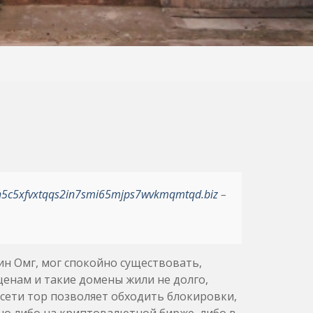
h5c5xfvxtqqs2in7smi65mjps7wvkmqmtqd.biz
–
ин Омг, мог спокойно существовать,
енам и такие домены жили не долго,
 сети тор позволяет обходить блокировки,