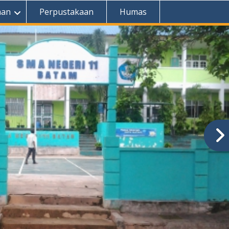
aan
Perpustakaan
Humas