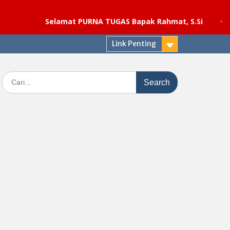
Selamat PURNA TUGAS Bapak Rahmat, S.Si
·
Pelaksana
Link Penting
Search
for: