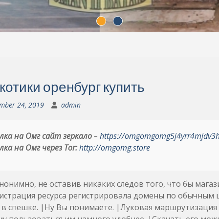
котики оренбург купить
mber 24, 2019
admin
лка на Омг сайт зеркало
–
https://omgomgomg5j4yrr4mjdv3
лка на Омг через Tor:
http://omgomg.store
нонимно, не оставив никаких следов того, что бы магаз
страция ресурса регистрировала домены по обычным ц
 в спешке. |Ну Вы понимаете. |Луковая маршрутизация