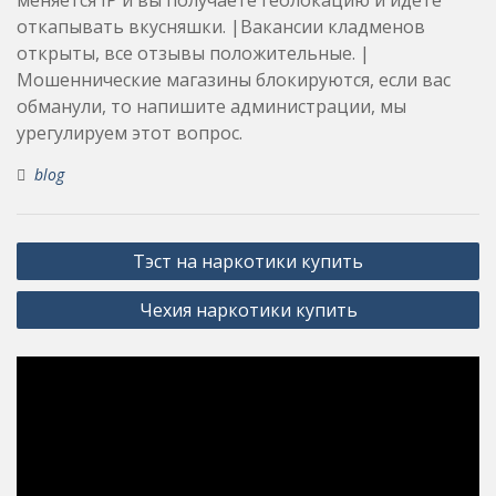
откапывать вкусняшки. |Вакансии кладменов
открыты, все отзывы положительные. |
Мошеннические магазины блокируются, если вас
обманули, то напишите администрации, мы
урегулируем этот вопрос.
blog
Post
Тэст на наркотики купить
navigation
Чехия наркотики купить