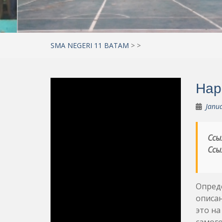
SMA NEGERI 11 BATAM
>
>
Нар
Janua
Ссы
Ссы
Опред
описан
это на