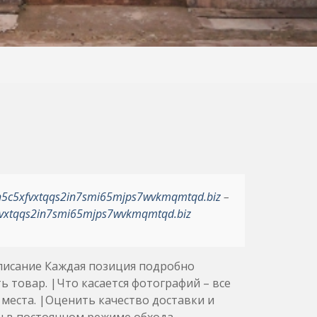
h5c5xfvxtqqs2in7smi65mjps7wvkmqmtqd.biz
–
vxtqqs2in7smi65mjps7wvkmqmtqd.biz
писание Каждая позиция подробно
ь товар. |Что касается фотографий – все
места. |Оценить качество доставки и