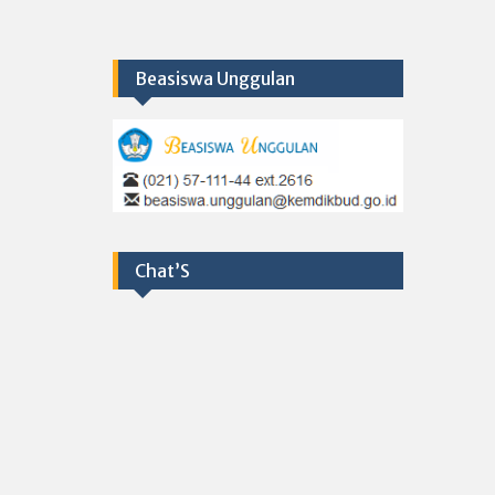
Beasiswa Unggulan
Chat’S