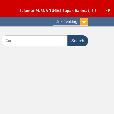
Selamat PURNA TUGAS Bapak Rahmat, S.Si
·
Pelaksanaan
Link Penting
Search
for: