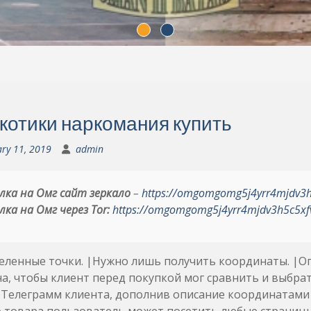
котики наркомания купить
ry 11, 2019
admin
лка на Омг сайт зеркало
–
https://omgomgomg5j4yrr4mjdv3
лка на Омг через Tor:
https://omgomgomg5j4yrr4mjdv3h5c5xf
еленные точки. |Нужно лишь получить координаты. |О
а, чтобы клиент перед покупкой мог сравнить и выбрат
 Телеграмм клиента, дополнив описание координатами 