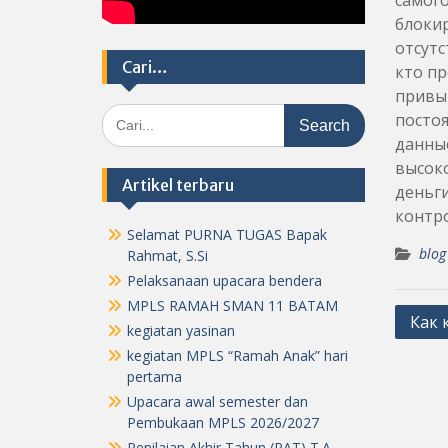
самог
блокир
отсутс
Cari…
кто пр
привы
Search
постоя
for:
данные
высок
Artikel terbaru
деньги
контро
Selamat PURNA TUGAS Bapak
blog
Rahmat, S.Si
Pelaksanaan upacara bendera
MPLS RAMAH SMAN 11 BATAM
Post
Как 
kegiatan yasinan
navig
kegiatan MPLS “Ramah Anak” hari
pertama
Upacara awal semester dan
Pembukaan MPLS 2026/2027
Penilaian Akhir Tahun (PAT) T.A