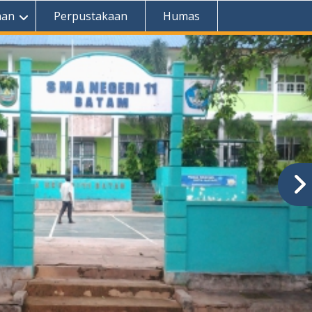
aan
Perpustakaan
Humas