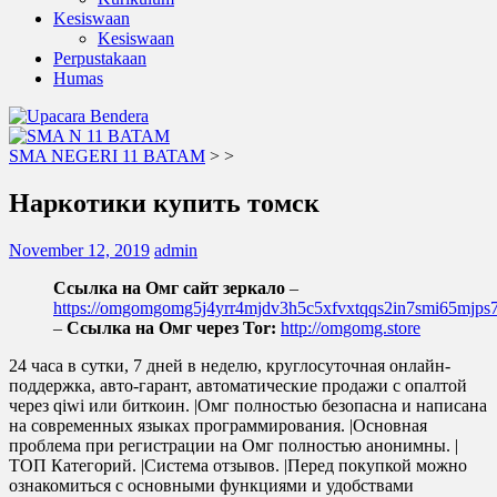
Kesiswaan
Kesiswaan
Perpustakaan
Humas
SMA NEGERI 11 BATAM
>
>
Наркотики купить томск
November 12, 2019
admin
Ссылка на Омг сайт зеркало
–
https://omgomgomg5j4yrr4mjdv3h5c5xfvxtqqs2in7smi65mjp
–
Ссылка на Омг через Tor:
http://omgomg.store
24 часа в сутки, 7 дней в неделю, круглосуточная онлайн-
поддержка, авто-гарант, автоматические продажи с опалтой
через qiwi или биткоин. |Омг полностью безопасна и написана
на современных языках программирования. |Основная
проблема при регистрации на Омг полностью анонимны. |
ТОП Категорий. |Система отзывов. |Перед покупкой можно
ознакомиться с основными функциями и удобствами