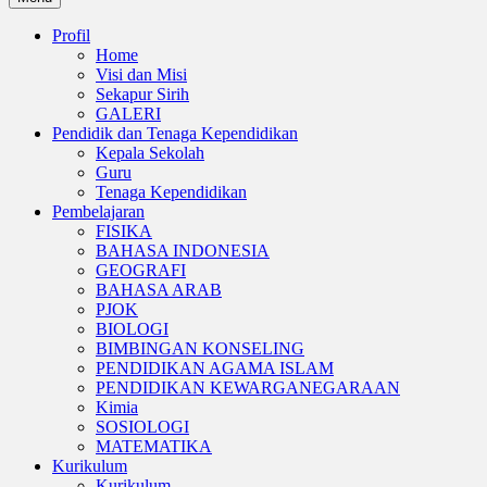
Profil
Home
Visi dan Misi
Sekapur Sirih
GALERI
Pendidik dan Tenaga Kependidikan
Kepala Sekolah
Guru
Tenaga Kependidikan
Pembelajaran
FISIKA
BAHASA INDONESIA
GEOGRAFI
BAHASA ARAB
PJOK
BIOLOGI
BIMBINGAN KONSELING
PENDIDIKAN AGAMA ISLAM
PENDIDIKAN KEWARGANEGARAAN
Kimia
SOSIOLOGI
MATEMATIKA
Kurikulum
Kurikulum