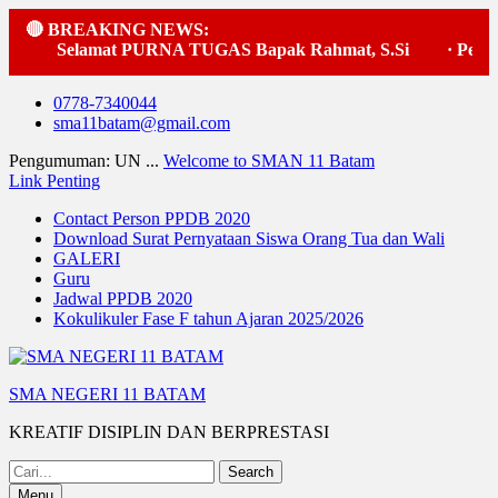
🔴 BREAKING NEWS:
Selamat PURNA TUGAS Bapak Rahmat, S.Si
·
Pelaks
Skip
0778-7340044
to
sma11batam@gmail.com
content
Pengumuman: UN ...
Welcome to SMAN 11 Batam
Link Penting
Contact Person PPDB 2020
Download Surat Pernyataan Siswa Orang Tua dan Wali
GALERI
Guru
Jadwal PPDB 2020
Kokulikuler Fase F tahun Ajaran 2025/2026
SMA NEGERI 11 BATAM
KREATIF DISIPLIN DAN BERPRESTASI
Search
for:
Menu