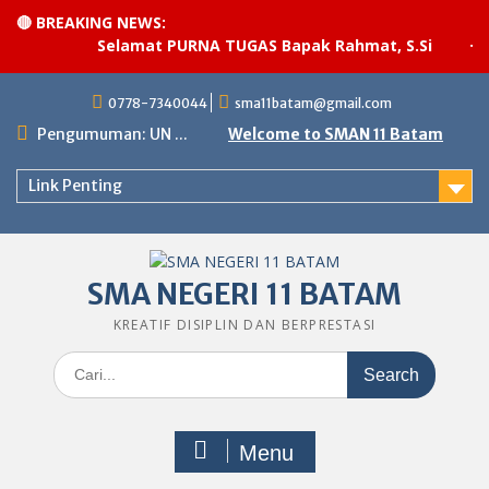
🔴 BREAKING NEWS:
Selamat PURNA TUGAS Bapak Rahmat, S.Si
·
Pe
Skip
0778-7340044
sma11batam@gmail.com
to
content
Pengumuman: UN ...
Welcome to SMAN 11 Batam
Link Penting
SMA NEGERI 11 BATAM
KREATIF DISIPLIN DAN BERPRESTASI
Search
for:
Menu