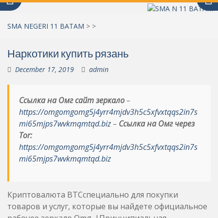
SMA NEGERI 11 BATAM
>
>
Наркотики купить рязань
December 17, 2019
admin
Ссылка на Омг сайт зеркало
–
https://omgomgomg5j4yrr4mjdv3h5c5xfvxtqqs2in7s
mi65mjps7wvkmqmtqd.biz
–
Ссылка на Омг через
Tor:
https://omgomgomg5j4yrr4mjdv3h5c5xfvxtqqs2in7s
mi65mjps7wvkmqmtqd.biz
Криптовалюта BTCспециально для покупки
товаров и услуг, которые вы найдете официальное
рабочее зеркало Omg. |Принципиальная