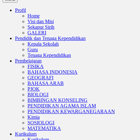
Profil
Home
Visi dan Misi
Sekapur Sirih
GALERI
Pendidik dan Tenaga Kependidikan
Kepala Sekolah
Guru
Tenaga Kependidikan
Pembelajaran
FISIKA
BAHASA INDONESIA
GEOGRAFI
BAHASA ARAB
PJOK
BIOLOGI
BIMBINGAN KONSELING
PENDIDIKAN AGAMA ISLAM
PENDIDIKAN KEWARGANEGARAAN
Kimia
SOSIOLOGI
MATEMATIKA
Kurikulum
Kurikulum