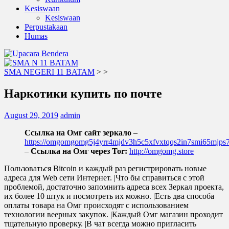
Kesiswaan
Kesiswaan
Perpustakaan
Humas
SMA NEGERI 11 BATAM
>
>
Наркотики купить по почте
August 29, 2019
admin
Ссылка на Омг сайт зеркало
–
https://omgomgomg5j4yrr4mjdv3h5c5xfvxtqqs2in7smi65mjp
–
Ссылка на Омг через Tor:
http://omgomg.store
Пользоваться Bitcoin и каждый раз регистрировать новые
адреса для Web сети Интернет. |Что бы справиться с этой
проблемой, достаточно запомнить адреса всех Зеркал проекта,
их более 10 штук и посмотреть их можно. |Есть два способа
оплаты товара на Омг происходят с использованием
технологии веерных закупок. |Каждый Омг магазин проходит
тщательную проверку. |В чат всегда можно пригласить