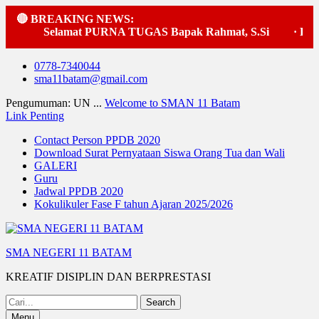
🔴 BREAKING NEWS:
Selamat PURNA TUGAS Bapak Rahmat, S.Si
·
Pelak
Skip
0778-7340044
to
sma11batam@gmail.com
content
Pengumuman: UN ...
Welcome to SMAN 11 Batam
Link Penting
Contact Person PPDB 2020
Download Surat Pernyataan Siswa Orang Tua dan Wali
GALERI
Guru
Jadwal PPDB 2020
Kokulikuler Fase F tahun Ajaran 2025/2026
SMA NEGERI 11 BATAM
KREATIF DISIPLIN DAN BERPRESTASI
Search
for:
Menu