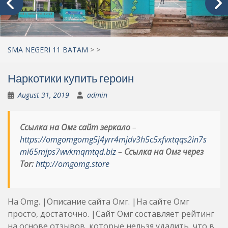
SMA NEGERI 11 BATAM
>
>
Наркотики купить героин
August 31, 2019
admin
Ссылка на Омг сайт зеркало
–
https://omgomgomg5j4yrr4mjdv3h5c5xfvxtqqs2in7s
mi65mjps7wvkmqmtqd.biz
–
Ссылка на Омг через
Tor:
http://omgomg.store
На Omg. |Описание сайта Омг. |На сайте Омг
просто, достаточно. |Сайт Омг составляет рейтинг
на основе отзывов, которые нельзя удалить, что в