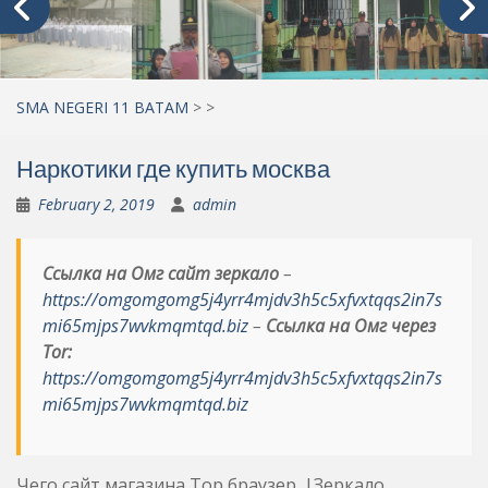
SMA NEGERI 11 BATAM
>
>
Наркотики где купить москва
February 2, 2019
admin
Ссылка на Омг сайт зеркало
–
https://omgomgomg5j4yrr4mjdv3h5c5xfvxtqqs2in7s
mi65mjps7wvkmqmtqd.biz
–
Ссылка на Омг через
Tor:
https://omgomgomg5j4yrr4mjdv3h5c5xfvxtqqs2in7s
mi65mjps7wvkmqmtqd.biz
Чего сайт магазина Тор браузер. |Зеркало