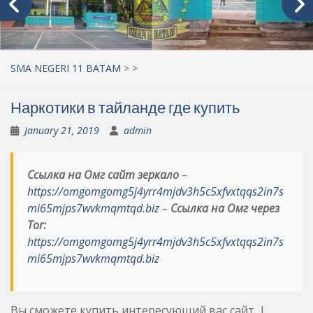
SMA NEGERI 11 BATAM
>
>
Наркотики в тайланде где купить
January 21, 2019
admin
Ссылка на Омг сайт зеркало
–
https://omgomgomg5j4yrr4mjdv3h5c5xfvxtqqs2in7s
mi65mjps7wvkmqmtqd.biz
–
Ссылка на Омг через
Tor:
https://omgomgomg5j4yrr4mjdv3h5c5xfvxtqqs2in7s
mi65mjps7wvkmqmtqd.biz
Вы сможете купить интересующий вас сайт. |