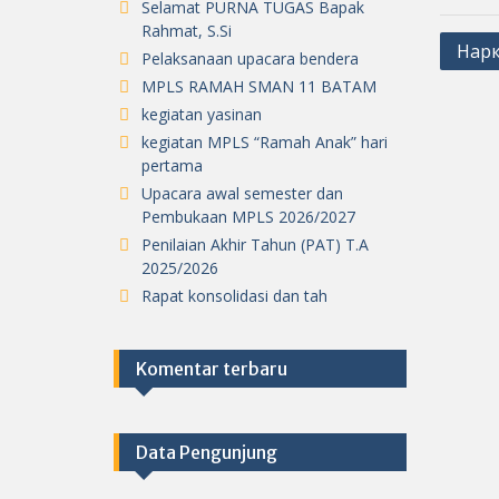
Selamat PURNA TUGAS Bapak
Rahmat, S.Si
Post
Нарк
Pelaksanaan upacara bendera
navig
MPLS RAMAH SMAN 11 BATAM
kegiatan yasinan
kegiatan MPLS “Ramah Anak” hari
pertama
Upacara awal semester dan
Pembukaan MPLS 2026/2027
Penilaian Akhir Tahun (PAT) T.A
2025/2026
Rapat konsolidasi dan tah
Komentar terbaru
Data Pengunjung