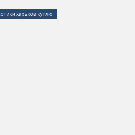
отики харьков куплю
ation