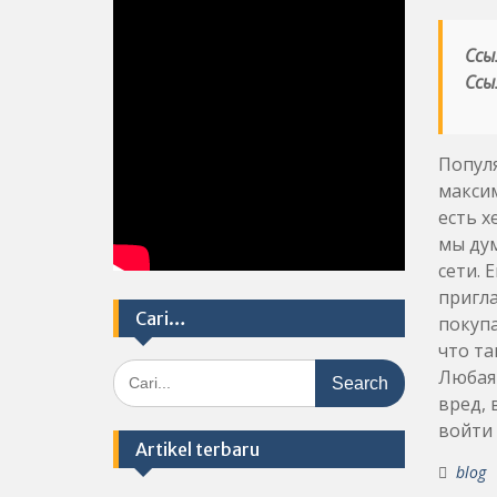
Ссы
Ссы
Популя
макси
есть х
мы ду
сети. 
пригла
Cari…
покупа
что та
Search
Любая 
for:
вред, 
войти 
Artikel terbaru
blog