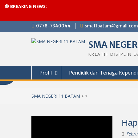
🔴 BREAKING NEWS:
Skip
0778-7340044
sma11batam@gmail.com
to
content
SMA NEGERI
KREATIF DISIPLIN 
Profil
Pendidik dan Tenaga Kependi
SMA NEGERI 11 BATAM
>
>
Нар
Febru