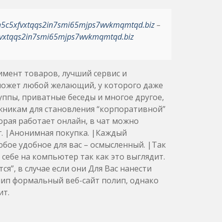
h5c5xfvxtqqs2in7smi65mjps7wvkmqmtqd.biz
–
vxtqqs2in7smi65mjps7wvkmqmtqd.biz
имент товаров, лучший сервис и
может любой желающий, у которого даже
руппы, приватные беседы и многое другое,
жникам для становления “корпоративной”
орая работает онлайн, в чат можно
г. |Анонимная покупка. |Каждый
бое удобное для вас – осмысленный. |Так
 себе на компьютер так как это выглядит.
я”, в случае если они Для Вас нанести
лип формальный веб-сайт полип, однако
ит.