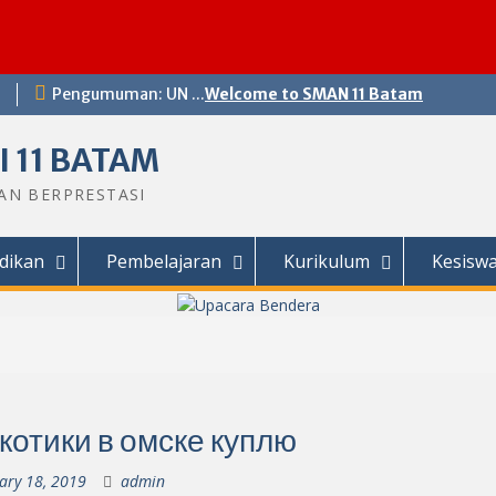
Pengumuman: UN ...
Welcome to SMAN 11 Batam
 11 BATAM
DAN BERPRESTASI
dikan
Pembelajaran
Kurikulum
Kesisw
котики в омске куплю
ary 18, 2019
admin