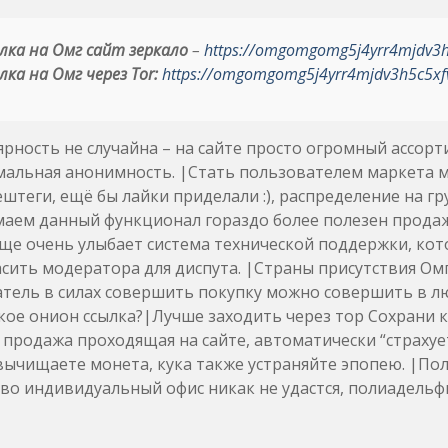
лка на Омг сайт зеркало
–
https://omgomgomg5j4yrr4mjdv3
лка на Омг через Tor:
https://omgomgomg5j4yrr4mjdv3h5c5xf
рность не случайна – на сайте просто огромный ассорт
мальная анонимность. |Стать пользователем маркета 
ештеги, ещё бы лайки приделали :), распределение на г
маем данный функционал гораздо более полезен прода
Еще очень улыбает система технической поддержки, кот
сить модератора для диспута. |Страны присутствия Ом
тель в силах совершить покупку можно совершить в лю
кое онион ссылка?|Лучше заходить через тор Сохрани к
продажа проходящая на сайте, автоматически “страхуетс
вычищаете монета, кука также устраняйте эпопею. |По
во индивидуальный офис никак не удастся, полиадельф