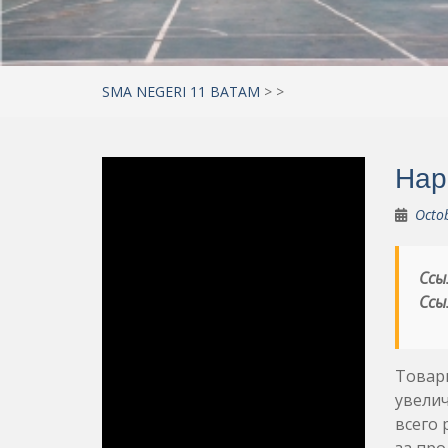
SMA NEGERI 11 BATAM
>
>
Нар
Octo
Ссы
Ссы
Товары
увели
всего 