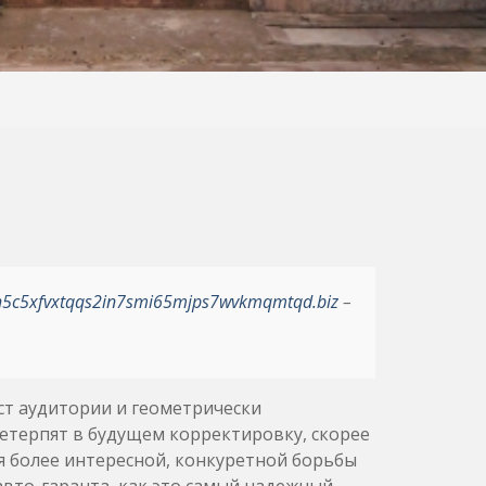
h5c5xfvxtqqs2in7smi65mjps7wvkmqmtqd.biz
–
ст аудитории и геометрически
етерпят в будущем корректировку, скорее
я более интересной, конкуретной борьбы