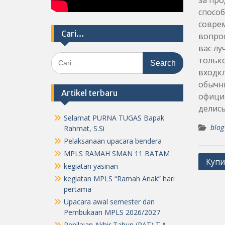
за про
способ
соврем
Cari…
вопрос
вас лу
Search
только
for:
входкл
обычны
Artikel terbaru
официа
делись
Selamat PURNA TUGAS Bapak
blog
Rahmat, S.Si
Pelaksanaan upacara bendera
MPLS RAMAH SMAN 11 BATAM
Post
Купи
kegiatan yasinan
navig
kegiatan MPLS “Ramah Anak” hari
pertama
Upacara awal semester dan
Pembukaan MPLS 2026/2027
Penilaian Akhir Tahun (PAT) T.A