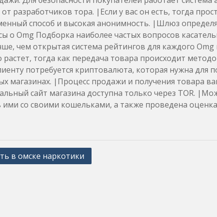
дажи. Для безопасности покупателей работает система 
 от разработчиков тора. |Если у вас он есть, тогда прос
енный способ и высокая анонимность. |Шлюз определя
ы о Omg Подборка наиболее частых вопросов касательно
чше, чем открытая система рейтингов для каждого Omg 
 растет, тогда как передача товара происходит метод
иенту потребуется криптовалюта, которая нужна для п
х магазинах. |Процесс продажи и получения товара в
льный сайт магазина доступна только через TOR. |Мож
 ими со своими кошельками, а также проведена оценка 
ть в омске наркотики
ation