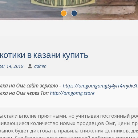
котики в казани купить
ber 14, 2019
admin
лка на Омг сайт зеркало
–
https://omgomgomg5j4yrr4mjdv3
лка на Омг через Tor:
http://omgomg.store
 стали вполне приятными, но учитывая постоянный ро
чивающиеся количество новых продавцов Омг, цены пр
рынок будет диктовать правила снижения ценников, дл