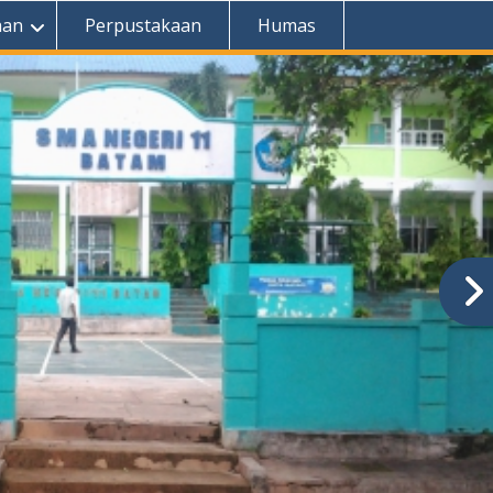
aan
Perpustakaan
Humas