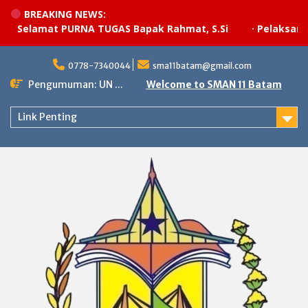
BREAKING NEWS:
Selamat PURNA TUGAS Bapak Rahmat, S.Si
·
Pelaksanaan 
Skip
to
0778-7340044
sma11batam@gmail.com
content
Pengumuman: UN ...
Welcome to SMAN 11 Batam
Link Penting