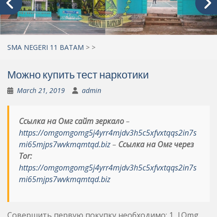
SMA NEGERI 11 BATAM
>
>
Можно купить тест наркотики
March 21, 2019
admin
Ссылка на Омг сайт зеркало
–
https://omgomgomg5j4yrr4mjdv3h5c5xfvxtqqs2in7s
mi65mjps7wvkmqmtqd.biz
–
Ссылка на Омг через
Tor:
https://omgomgomg5j4yrr4mjdv3h5c5xfvxtqqs2in7s
mi65mjps7wvkmqmtqd.biz
Совершить первую покупку необходимо: 1. |Omg