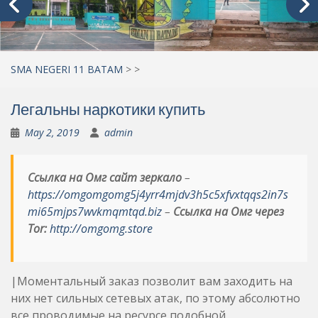
SMA NEGERI 11 BATAM
>
>
Легальны наркотики купить
May 2, 2019
admin
Ссылка на Омг сайт зеркало
–
https://omgomgomg5j4yrr4mjdv3h5c5xfvxtqqs2in7s
mi65mjps7wvkmqmtqd.biz
–
Ссылка на Омг через
Tor:
http://omgomg.store
|Моментальный заказ позволит вам заходить на
них нет сильных сетевых атак, по этому абсолютно
все проводимые на ресурсе подобной