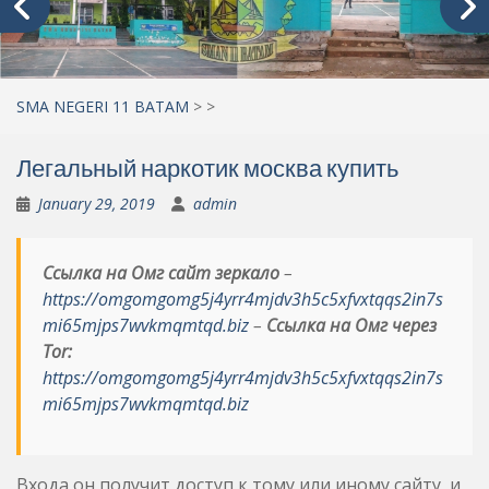
SMA NEGERI 11 BATAM
>
>
Легальный наркотик москва купить
January 29, 2019
admin
Ссылка на Омг сайт зеркало
–
https://omgomgomg5j4yrr4mjdv3h5c5xfvxtqqs2in7s
mi65mjps7wvkmqmtqd.biz
–
Ссылка на Омг через
Tor:
https://omgomgomg5j4yrr4mjdv3h5c5xfvxtqqs2in7s
mi65mjps7wvkmqmtqd.biz
Входа он получит доступ к тому или иному сайту, и