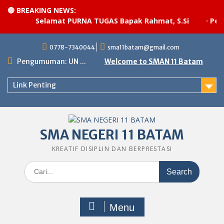
🔴 BREAKING NEWS:
Selamat PURNA TUGAS Bapak Rahmat, S.Si
·
Pelak
Skip
0778-7340044
sma11batam@gmail.com
to
content
Pengumuman: UN ...
Welcome to SMAN 11 Batam
Link Penting
SMA NEGERI 11 BATAM
KREATIF DISIPLIN DAN BERPRESTASI
Search
for:
Menu