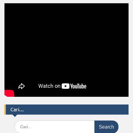
Cari…
Search
for: