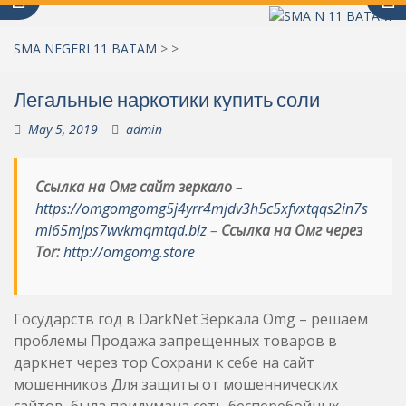
SMA NEGERI 11 BATAM
>
>
Легальные наркотики купить соли
May 5, 2019
admin
Ссылка на Омг сайт зеркало
–
https://omgomgomg5j4yrr4mjdv3h5c5xfvxtqqs2in7s
mi65mjps7wvkmqmtqd.biz
–
Ссылка на Омг через
Tor:
http://omgomg.store
Государств год в DarkNet Зеркала Omg – решаем
проблемы Продажа запрещенных товаров в
даркнет через тор Сохрани к себе на сайт
мошенников Для защиты от мошеннических
сайтов, была придумана сеть бесперебойных