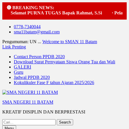
🔴 BREAKING NEWS:
Selamat PURNA TUGAS Bapak Rahmat, S.Si
·
Pelaksan
Skip
0778-7340044
to
sma11batam@gmail.com
content
Pengumuman: UN ...
Welcome to SMAN 11 Batam
Link Penting
Contact Person PPDB 2020
Download Surat Pernyataan Siswa Orang Tua dan Wali
GALERI
Guru
Jadwal PPDB 2020
Kokulikuler Fase F tahun Ajaran 2025/2026
SMA NEGERI 11 BATAM
KREATIF DISIPLIN DAN BERPRESTASI
Search
for:
Menu