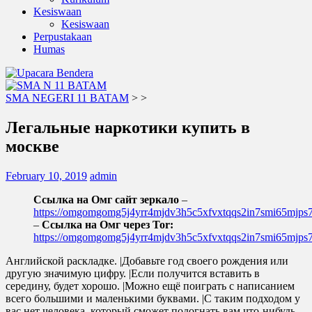
Kesiswaan
Kesiswaan
Perpustakaan
Humas
SMA NEGERI 11 BATAM
>
>
Легальные наркотики купить в
москве
February 10, 2019
admin
Ссылка на Омг сайт зеркало
–
https://omgomgomg5j4yrr4mjdv3h5c5xfvxtqqs2in7smi65mjp
–
Ссылка на Омг через Tor:
https://omgomgomg5j4yrr4mjdv3h5c5xfvxtqqs2in7smi65mjp
Английской раскладке. |Добавьте год своего рождения или
другую значимую цифру. |Если получится вставить в
середину, будет хорошо. |Можно ещё поиграть с написанием
всего большими и маленькими буквами. |С таким подходом у
вас нет человека, который сможет подогнать вам что-нибудь,