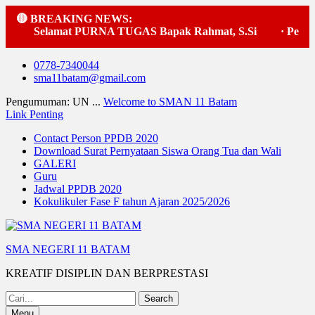
🔴 BREAKING NEWS:
Selamat PURNA TUGAS Bapak Rahmat, S.Si
·
Pelaksa
Skip
0778-7340044
to
sma11batam@gmail.com
content
Pengumuman: UN ...
Welcome to SMAN 11 Batam
Link Penting
Contact Person PPDB 2020
Download Surat Pernyataan Siswa Orang Tua dan Wali
GALERI
Guru
Jadwal PPDB 2020
Kokulikuler Fase F tahun Ajaran 2025/2026
SMA NEGERI 11 BATAM
KREATIF DISIPLIN DAN BERPRESTASI
Search
for:
Menu