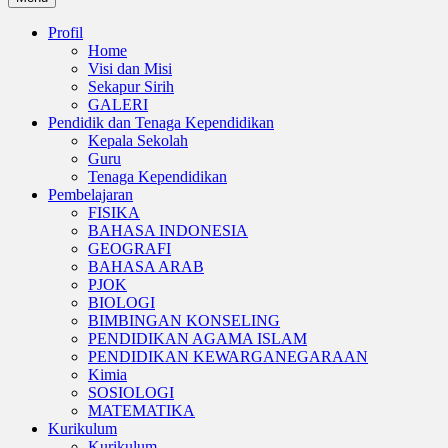
Profil
Home
Visi dan Misi
Sekapur Sirih
GALERI
Pendidik dan Tenaga Kependidikan
Kepala Sekolah
Guru
Tenaga Kependidikan
Pembelajaran
FISIKA
BAHASA INDONESIA
GEOGRAFI
BAHASA ARAB
PJOK
BIOLOGI
BIMBINGAN KONSELING
PENDIDIKAN AGAMA ISLAM
PENDIDIKAN KEWARGANEGARAAN
Kimia
SOSIOLOGI
MATEMATIKA
Kurikulum
Kurikulum