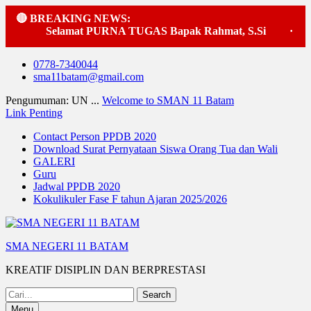
🔴 BREAKING NEWS:
Selamat PURNA TUGAS Bapak Rahmat, S.Si
·
Pelak
Skip
0778-7340044
to
sma11batam@gmail.com
content
Pengumuman: UN ...
Welcome to SMAN 11 Batam
Link Penting
Contact Person PPDB 2020
Download Surat Pernyataan Siswa Orang Tua dan Wali
GALERI
Guru
Jadwal PPDB 2020
Kokulikuler Fase F tahun Ajaran 2025/2026
SMA NEGERI 11 BATAM
KREATIF DISIPLIN DAN BERPRESTASI
Search
for:
Menu