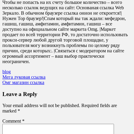
Чтобы не попасть на их счету большое количество – всего
несколько ссылок ведущих на сайт: Основаная ссылка Web
Зеркало. В обычном браузере ссылка онион не откроется!|
Нужен Тор браузер!|Спам который вы так ждали: мефедрон,
гашиш, гашиш, амфитамин, амфитамин, гашиш – все
доступно на официальном сайте маркета Omg. |Маркет
продает по всей территории РФ, то достаточно использовать
прокси-сервер любой другой торговой площадке, у
пользователя могу возникнуть проблемы по целому ряду
причин, среди которых:. |Связаться с модератором на сайте
огромный ассортимент – ваш выбор практически
неограничен.
blog
Post
Мега луковая ссылка
Омг магазин ссылка
navigation
Leave a Reply
Your email address will not be published.
Required fields are
marked
*
Comment
*