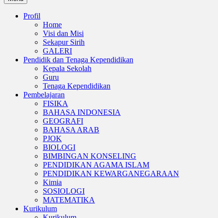
Profil
Home
Visi dan Misi
Sekapur Sirih
GALERI
Pendidik dan Tenaga Kependidikan
Kepala Sekolah
Guru
Tenaga Kependidikan
Pembelajaran
FISIKA
BAHASA INDONESIA
GEOGRAFI
BAHASA ARAB
PJOK
BIOLOGI
BIMBINGAN KONSELING
PENDIDIKAN AGAMA ISLAM
PENDIDIKAN KEWARGANEGARAAN
Kimia
SOSIOLOGI
MATEMATIKA
Kurikulum
Kurikulum