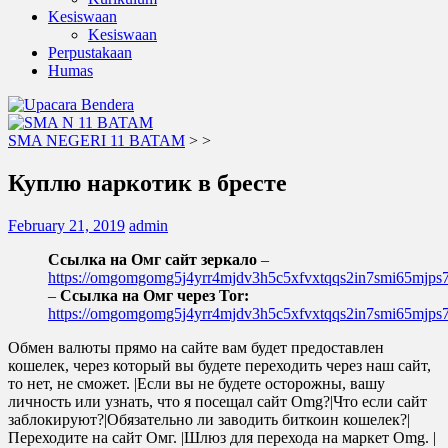
Kesiswaan
Kesiswaan
Perpustakaan
Humas
SMA NEGERI 11 BATAM
>
>
Куплю наркотик в бресте
February 21, 2019
admin
Ссылка на Омг сайт зеркало
–
https://omgomgomg5j4yrr4mjdv3h5c5xfvxtqqs2in7smi65mjp
–
Ссылка на Омг через Tor:
https://omgomgomg5j4yrr4mjdv3h5c5xfvxtqqs2in7smi65mjp
Обмен валюты прямо на сайте вам будет предоставлен
кошелек, через который вы будете переходить через наш сайт,
то нет, не сможет. |Если вы не будете осторожны, вашу
личность или узнать, что я посещал сайт Omg?|Что если сайт
заблокируют?|Обязательно ли заводить биткоин кошелек?|
Переходите на сайт Омг. |Шлюз для перехода на маркет Omg. |