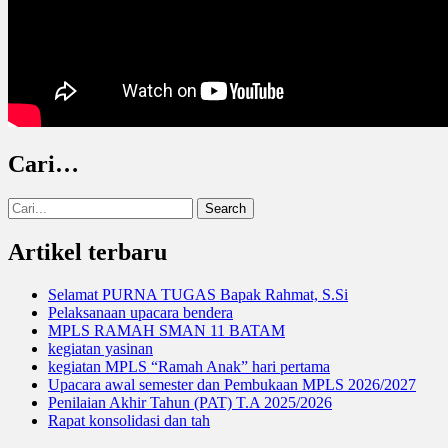
Cari…
Search
for:
Artikel terbaru
Selamat PURNA TUGAS Bapak Rahmat, S.Si
Pelaksanaan upacara bendera
MPLS RAMAH SMAN 11 BATAM
kegiatan yasinan
kegiatan MPLS “Ramah Anak” hari pertama
Upacara awal semester dan Pembukaan MPLS 2026/2027
Penilaian Akhir Tahun (PAT) T.A 2025/2026
Rapat konsolidasi dan tah