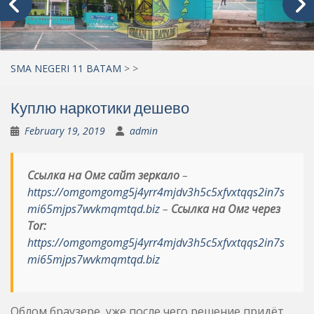
SMA NEGERI 11 BATAM
>
>
Куплю наркотики дешево
February 19, 2019
admin
Ссылка на Омг сайт зеркало
–
https://omgomgomg5j4yrr4mjdv3h5c5xfvxtqqs2in7s
mi65mjps7wvkmqmtqd.biz
–
Ссылка на Омг через
Tor:
https://omgomgomg5j4yrr4mjdv3h5c5xfvxtqqs2in7s
mi65mjps7wvkmqmtqd.biz
Облом браузере, уже после чего решение придёт