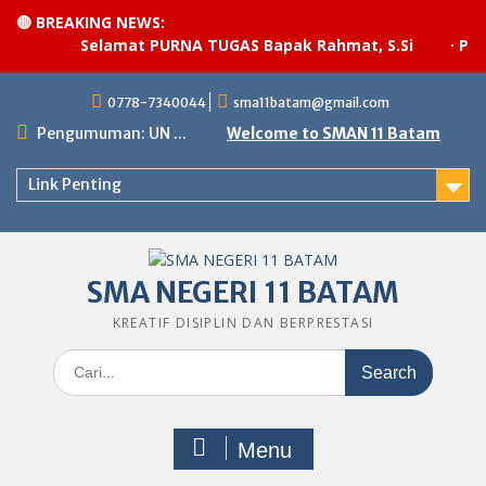
🔴 BREAKING NEWS:
Selamat PURNA TUGAS Bapak Rahmat, S.Si
·
Pela
Skip
0778-7340044
sma11batam@gmail.com
to
content
Pengumuman: UN ...
Welcome to SMAN 11 Batam
Link Penting
SMA NEGERI 11 BATAM
KREATIF DISIPLIN DAN BERPRESTASI
Search
for:
Menu