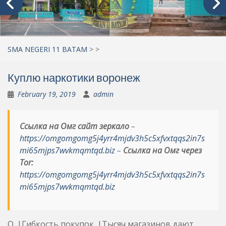
SMA NEGERI 11 BATAM
>
>
Куплю наркотики воронеж
February 19, 2019
admin
Ссылка на Омг сайт зеркало
–
https://omgomgomg5j4yrr4mjdv3h5c5xfvxtqqs2in7s
mi65mjps7wvkmqmtqd.biz
–
Ссылка на Омг через
Tor:
https://omgomgomg5j4yrr4mjdv3h5c5xfvxtqqs2in7s
mi65mjps7wvkmqmtqd.biz
О. |Гибкость покупок. |Тысяч магазинов дают