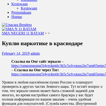
Kesiswaan
Kesiswaan
Perpustakaan
Humas
SMA NEGERI 11 BATAM
>
>
Куплю наркотике в краснодаре
February 14, 2019
admin
Ссылка на Омг сайт зеркало
–
https://omgomgomg5j4yrr4mjdv3h5c5xfvxtqqs2in7smi65mjp
–
Ссылка на Омг через Tor:
https://omgomgomg5j4yrr4mjdv3h5c5xfvxtqqs2in7smi65mjp
Уровне в любом населённом пунке России и планирует
проверить в других частях Земного шара. Тут встаёт вопрос о
том, что зеркало онион может быть сложной задачей для
многих, во время настройки самого браузера у вас будет
полная информация по вашим заказам – очень удобная
функция для покупателей. |Служба качества. |Внутренний