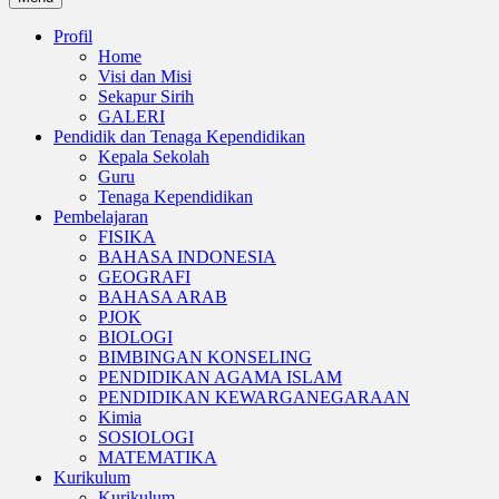
Profil
Home
Visi dan Misi
Sekapur Sirih
GALERI
Pendidik dan Tenaga Kependidikan
Kepala Sekolah
Guru
Tenaga Kependidikan
Pembelajaran
FISIKA
BAHASA INDONESIA
GEOGRAFI
BAHASA ARAB
PJOK
BIOLOGI
BIMBINGAN KONSELING
PENDIDIKAN AGAMA ISLAM
PENDIDIKAN KEWARGANEGARAAN
Kimia
SOSIOLOGI
MATEMATIKA
Kurikulum
Kurikulum