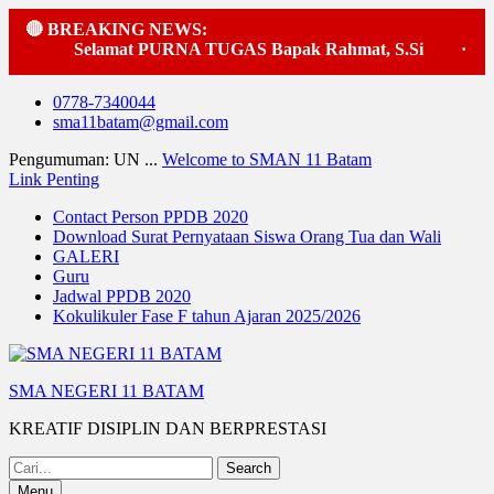
🔴 BREAKING NEWS:
Selamat PURNA TUGAS Bapak Rahmat, S.Si
·
Pela
Skip
0778-7340044
to
sma11batam@gmail.com
content
Pengumuman: UN ...
Welcome to SMAN 11 Batam
Link Penting
Contact Person PPDB 2020
Download Surat Pernyataan Siswa Orang Tua dan Wali
GALERI
Guru
Jadwal PPDB 2020
Kokulikuler Fase F tahun Ajaran 2025/2026
SMA NEGERI 11 BATAM
KREATIF DISIPLIN DAN BERPRESTASI
Search
for:
Menu