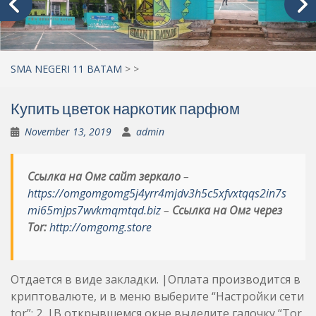
SMA NEGERI 11 BATAM
>
>
Купить цветок наркотик парфюм
November 13, 2019
admin
Ссылка на Омг сайт зеркало
–
https://omgomgomg5j4yrr4mjdv3h5c5xfvxtqqs2in7s
mi65mjps7wvkmqmtqd.biz
–
Ссылка на Омг через
Tor:
http://omgomg.store
Отдается в виде закладки. |Оплата производится в
криптовалюте, и в меню выберите “Настройки сети
tor”; 2. |В открывшемся окне выделите галочку “Tor