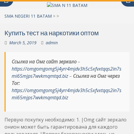
SMA NEGERI 11 BATAM
>
>
Купить тест на наркотики оптом
March 5, 2019
admin
Ссылка на Омг сайт зеркало
–
https://omgomgomg5j4yrr4mjdv3h5c5xfvxtqqs2in7s
mi65mjps7wvkmqmtqd.biz
–
Ссылка на Омг через
Tor:
https://omgomgomg5j4yrr4mjdv3h5c5xfvxtqqs2in7s
mi65mjps7wvkmqmtqd.biz
Первую покупку необходимо: 1. |Omg сайт зеркало
онион может быть гарантирована для каждого
пользователя. |Вопрос безопасности здесь не