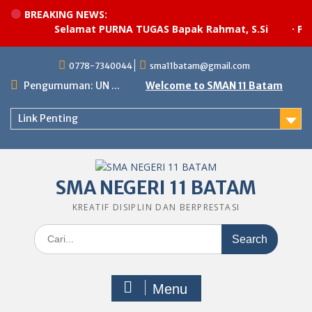
BREAKING NEWS:
Selamat PURNA TUGAS Bapak Rahmat, S.Si
·
Pela
Skip
0778-7340044
sma11batam@gmail.com
to
content
Pengumuman: UN ...
Welcome to SMAN 11 Batam
Link Penting
SMA NEGERI 11 BATAM
KREATIF DISIPLIN DAN BERPRESTASI
Search
for:
Menu