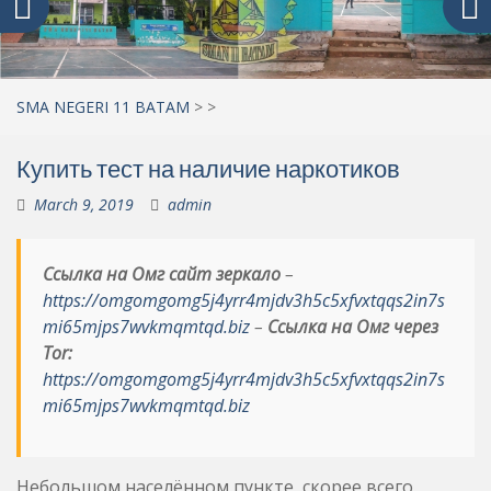
SMA NEGERI 11 BATAM
>
>
Купить тест на наличие наркотиков
March 9, 2019
admin
Ссылка на Омг сайт зеркало
–
https://omgomgomg5j4yrr4mjdv3h5c5xfvxtqqs2in7s
mi65mjps7wvkmqmtqd.biz
–
Ссылка на Омг через
Tor:
https://omgomgomg5j4yrr4mjdv3h5c5xfvxtqqs2in7s
mi65mjps7wvkmqmtqd.biz
Небольшом населённом пункте, скорее всего,