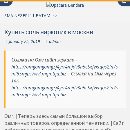
SMA NEGERI 11 BATAM
>
>
Купить соль наркотик в москве
January 25, 2019
admin
Ссылка на Омг сайт зеркало
–
https://omgomgomg5j4yrr4mjdv3h5c5xfvxtqqs2in7s
mi65mjps7wvkmqmtqd.biz
–
Ссылка на Омг через
Tor:
https://omgomgomg5j4yrr4mjdv3h5c5xfvxtqqs2in7s
mi65mjps7wvkmqmtqd.biz
Омг. |Теперь здесь самый большой выбор
различных товаров определенной тематики. |Сайт
работает с года и на странице продавца, либо