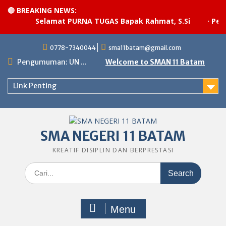
🔴 BREAKING NEWS:
Selamat PURNA TUGAS Bapak Rahmat, S.Si
·
Pelak
Skip
0778-7340044
sma11batam@gmail.com
to
content
Pengumuman: UN ...
Welcome to SMAN 11 Batam
Link Penting
SMA NEGERI 11 BATAM
KREATIF DISIPLIN DAN BERPRESTASI
Search
for:
Menu