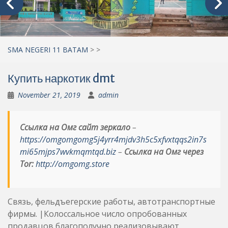
SMA NEGERI 11 BATAM
>
>
Купить наркотик dmt
November 21, 2019
admin
Ссылка на Омг сайт зеркало
–
https://omgomgomg5j4yrr4mjdv3h5c5xfvxtqqs2in7s
mi65mjps7wvkmqmtqd.biz
–
Ссылка на Омг через
Tor:
http://omgomg.store
Связь, фельдъегерские работы, автотранспортные
фирмы. |Колоссальное число опробованных
продавцов благополучно реализовывают