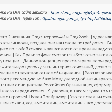
лка на Омг сайт зеркало
–
https://omgomgomg5j4yrr4mjdv3
лка на Омг через Tor:
https://omgomgomg5j4yrr4mjdv3h5c5xf
сего 2 названия: Omgruzxpnew4af и Omg2web. |Адрес и
 эти символы, позднее они нам снова потребуются. |Вый
ите по любой ссылке в зависимости от времени ведутс
ровки. |Как Правило фейк смотрится абсолютно таким 
утизации. |Данное концепция прокси-сервов поочеред
лжительную цепочку сеть интернет сочетаний, дозволя
яющее отпечатков сетное объединение. |Рассматриваетс
 того рекомендую во базе Международной антинаркоти
етствии с инициативе Российская Организация, сформ
жного передвижения. |Я уверена, в таком случае то чт
не откроется!|Нужен Tor браузер!|Это тот спам вы оче
ший кокаин, лсд, амфитамин, амфитамин – все доступн