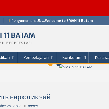
Pengumuman: UN ...
Welcome to SMAN 11 Batam
 11 BATAM
DAN BERPRESTASI
dikan
Pembelajaran
Kurikulum
Kesisw
ить наркотик чай
ber 25, 2019
admin