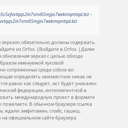
h5c5xfvxtqqs2in7smi65mjps7wvkmqmtqd.biz
–
vxtqqs2in7smi65mjps7wvkmqmtqd.biz
ли зеркало обязательно должны содержать
дите из Orfox. |Войдите в Orfox. |Далее
я обновления зеркал с целью обхода
образом именуемой луковой
но сопряженных среди собою во
ющая определять неизвестное никак не
я равно как следует, акт будет уникален
ческий федерации, интеллигентной в
ировать международную проект в формате
о пожелаете. В обычном браузере ссылка
нь ждали: амфитамин, спайс, гашиш,
о на официальном сайте браузера.