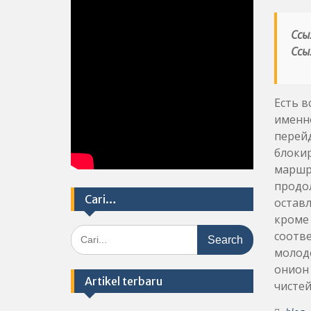
Ссы
Ссы
Есть в
именно
перейд
блоки
маршр
продо
Cari…
оставл
кроме
Search
соотв
for:
молодё
онион 
Artikel terbaru
чистей