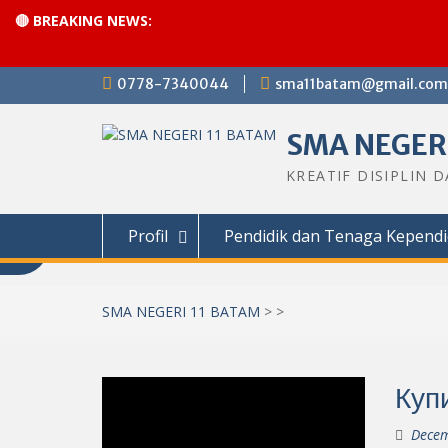
🔴 BREAKING NEWS:
Skip
0778-7340044
sma11batam@gmail.com
to
content
SMA NEGERI
KREATIF DISIPLIN 
Profil
Pendidik dan Tenaga Kependi
SMA NEGERI 11 BATAM
>
>
Куп
Decem