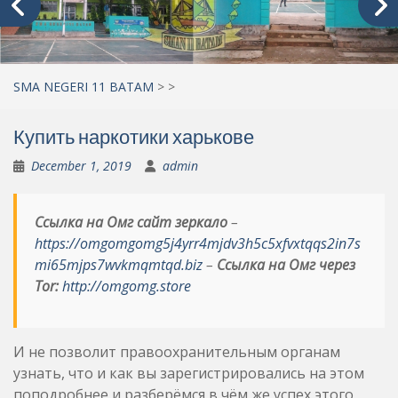
SMA NEGERI 11 BATAM
>
>
Купить наркотики харькове
December 1, 2019
admin
Ссылка на Омг сайт зеркало
–
https://omgomgomg5j4yrr4mjdv3h5c5xfvxtqqs2in7s
mi65mjps7wvkmqmtqd.biz
–
Ссылка на Омг через
Tor:
http://omgomg.store
И не позволит правоохранительным органам
узнать, что и как вы зарегистрировались на этом
поподробнее и разберёмся в чём же успех этого