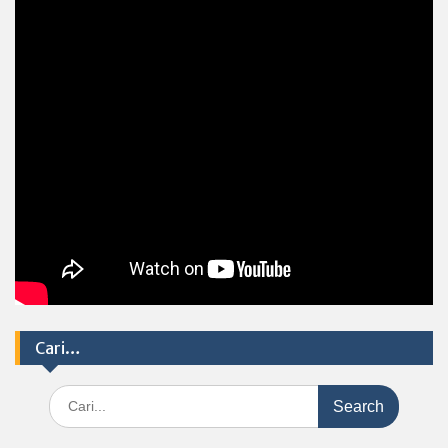
Cari…
Search
for: