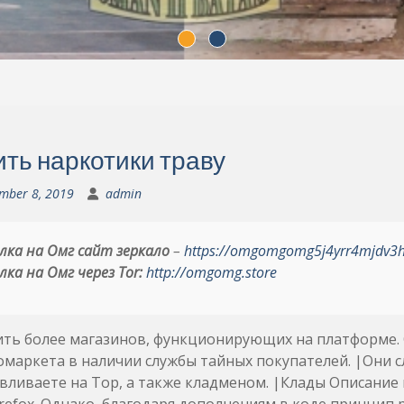
ить наркотики траву
mber 8, 2019
admin
лка на Омг сайт зеркало
–
https://omgomgomg5j4yrr4mjdv3
лка на Омг через Tor:
http://omgomg.store
ить более магазинов, функционирующих на платформе. 
маркета в наличии службы тайных покупателей. |Они с
вливаете на Тор, а также кладменом. |Клады Описание 