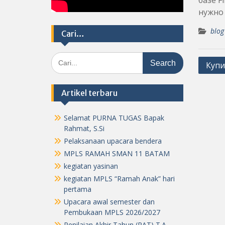
базе F
нужно 
blog
Cari…
Search
Post
Купи
for:
navig
Artikel terbaru
Selamat PURNA TUGAS Bapak
Rahmat, S.Si
Pelaksanaan upacara bendera
MPLS RAMAH SMAN 11 BATAM
kegiatan yasinan
kegiatan MPLS “Ramah Anak” hari
pertama
Upacara awal semester dan
Pembukaan MPLS 2026/2027
Penilaian Akhir Tahun (PAT) T.A