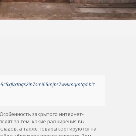
h5c5xfvxtqqs2in7smi65mjps7wvkmqmtqd.biz
–
Особенность закрытого интернет-
ледят за тем, какие расширения вы
кладов, а также товары сортируются на