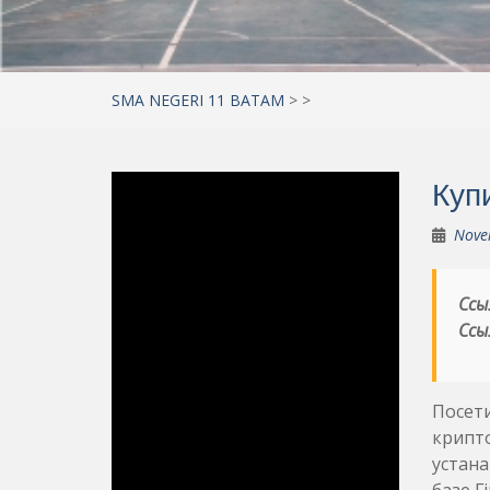
SMA NEGERI 11 BATAM
>
>
Куп
Nove
Ссы
Ссы
Посет
крипто
устана