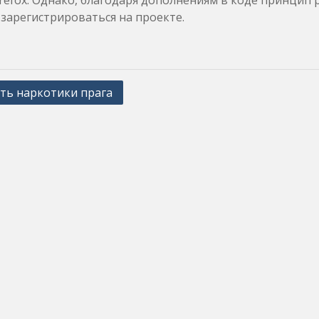
irefox. Однако, благодаря дополнениям в коде принцип 
зарегистрироваться на проекте.
ть наркотики прага
ation