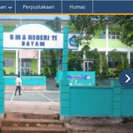
aan
Perpustakaan
Humas