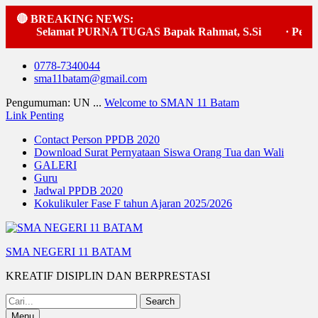
🔴 BREAKING NEWS:
Selamat PURNA TUGAS Bapak Rahmat, S.Si
·
Pelaks
Skip
0778-7340044
to
sma11batam@gmail.com
content
Pengumuman: UN ...
Welcome to SMAN 11 Batam
Link Penting
Contact Person PPDB 2020
Download Surat Pernyataan Siswa Orang Tua dan Wali
GALERI
Guru
Jadwal PPDB 2020
Kokulikuler Fase F tahun Ajaran 2025/2026
SMA NEGERI 11 BATAM
KREATIF DISIPLIN DAN BERPRESTASI
Search
for:
Menu