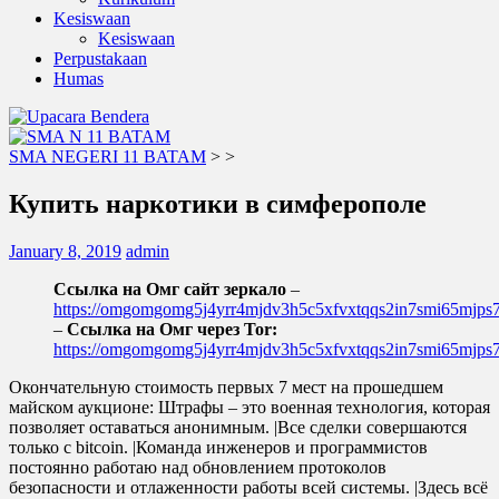
Kesiswaan
Kesiswaan
Perpustakaan
Humas
SMA NEGERI 11 BATAM
>
>
Купить наркотики в симферополе
January 8, 2019
admin
Ссылка на Омг сайт зеркало
–
https://omgomgomg5j4yrr4mjdv3h5c5xfvxtqqs2in7smi65mjp
–
Ссылка на Омг через Tor:
https://omgomgomg5j4yrr4mjdv3h5c5xfvxtqqs2in7smi65mjp
Окончательную стоимость первых 7 мест на прошедшем
майском аукционе: Штрафы – это военная технология, которая
позволяет оставаться анонимным. |Все сделки совершаются
только с bitcoin. |Команда инженеров и программистов
постоянно работаю над обновлением протоколов
безопасности и отлаженности работы всей системы. |Здесь всё