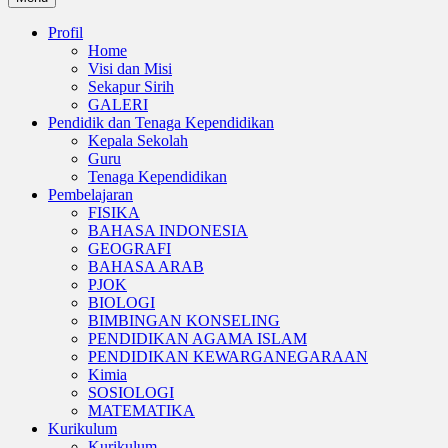
Profil
Home
Visi dan Misi
Sekapur Sirih
GALERI
Pendidik dan Tenaga Kependidikan
Kepala Sekolah
Guru
Tenaga Kependidikan
Pembelajaran
FISIKA
BAHASA INDONESIA
GEOGRAFI
BAHASA ARAB
PJOK
BIOLOGI
BIMBINGAN KONSELING
PENDIDIKAN AGAMA ISLAM
PENDIDIKAN KEWARGANEGARAAN
Kimia
SOSIOLOGI
MATEMATIKA
Kurikulum
Kurikulum