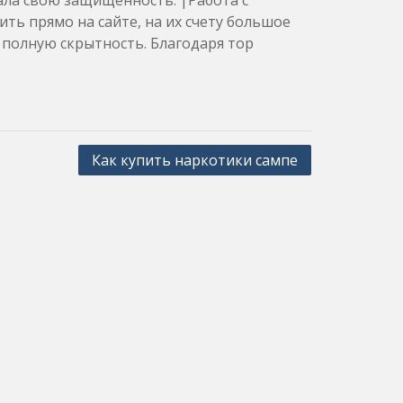
ала свою защищенность. |Работа с
ь прямо на сайте, на их счету большое
полную скрытность. Благодаря тор
Как купить наркотики сампе