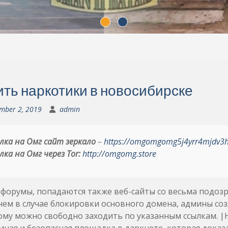
ить наркотики в новосибирске
mber 2, 2019
admin
лка на Омг сайт зеркало
–
https://omgomgomg5j4yrr4mjdv3
лка на Омг через Tor:
http://omgomg.store
форумы, попадаются также веб-сайты со весьма подозр
нем в случае блокировки основного домена, админы с
му можно свободно заходить по указанным ссылкам. |