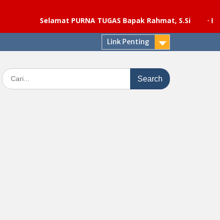
Selamat PURNA TUGAS Bapak Rahmat, S.Si
·
Pelaksanaa
Link Penting
Search
for: