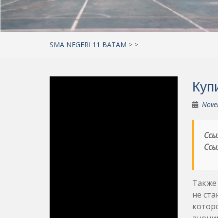
SMA NEGERI 11 BATAM
>
>
Куп
Nove
Ссы
Ссы
Также 
не ста
которо