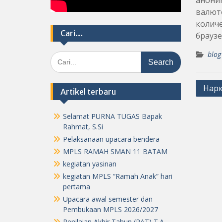
аноним
валюто
количе
Cari…
браузе
blog
Search
for:
Post
Нарк
Artikel terbaru
navig
Selamat PURNA TUGAS Bapak
Rahmat, S.Si
Pelaksanaan upacara bendera
MPLS RAMAH SMAN 11 BATAM
kegiatan yasinan
kegiatan MPLS “Ramah Anak” hari
pertama
Upacara awal semester dan
Pembukaan MPLS 2026/2027
Penilaian Akhir Tahun (PAT) T.A