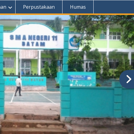
aan
Perpustakaan
Humas