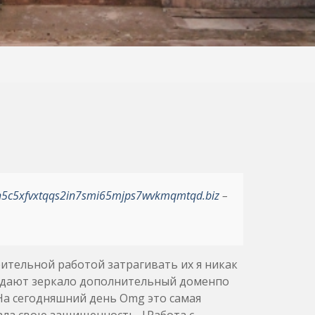
h5c5xfvxtqqs2in7smi65mjps7wvkmqmtqd.biz
–
ительной работой затрагивать их я никак
оздают зеркало дополнительный доменпо
На сегодняшний день Omg это самая