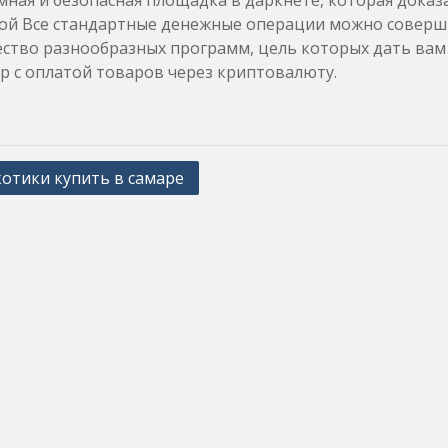
ная и безопасная площадка в даркнете, которая доказ
й Все стандартные денежные операции можно совершит
ство разнообразных программ, цель которых дать вам 
р с оплатой товаров через криптовалюту.
отики купить в самаре
ation