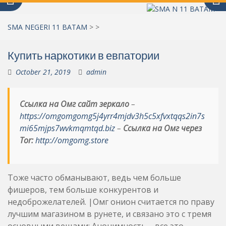
SMA NEGERI 11 BATAM
>
>
Купить наркотики в евпатории
October 21, 2019
admin
Ссылка на Омг сайт зеркало
–
https://omgomgomg5j4yrr4mjdv3h5c5xfvxtqqs2in7s
mi65mjps7wvkmqmtqd.biz
–
Ссылка на Омг через
Tor:
http://omgomg.store
Тоже часто обманывают, ведь чем больше
фишеров, тем больше конкурентов и
недоброжелателей. |Омг онион считается по праву
лучшим магазином в рунете, и связано это с тремя
основными вещами: Анонимность – все это