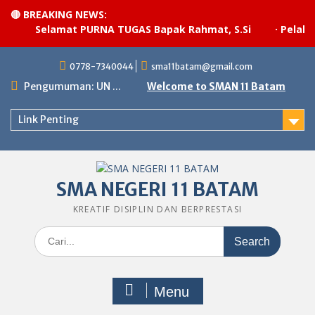
🔴 BREAKING NEWS:
Selamat PURNA TUGAS Bapak Rahmat, S.Si
·
Pelaksa
Skip
0778-7340044
sma11batam@gmail.com
to
content
Pengumuman: UN ...
Welcome to SMAN 11 Batam
Link Penting
SMA NEGERI 11 BATAM
KREATIF DISIPLIN DAN BERPRESTASI
Search
for:
Menu