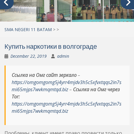
SMA NEGERI 11 BATAM
>
>
Купить наркотики в волгограде
December 22, 2019
admin
Ссылка на Омг сайт зеркало
–
https://omgomgomg5j4yrr4mjdv3h5c5xfvxtqqs2in7s
mi65mjps7wvkmqmtqd.biz
–
Ссылка на Омг через
Tor:
https://omgomgomg5j4yrr4mjdv3h5c5xfvxtqqs2in7s
mi65mjps7wvkmqmtqd.biz
Проблемы, клиент имеет право провести только