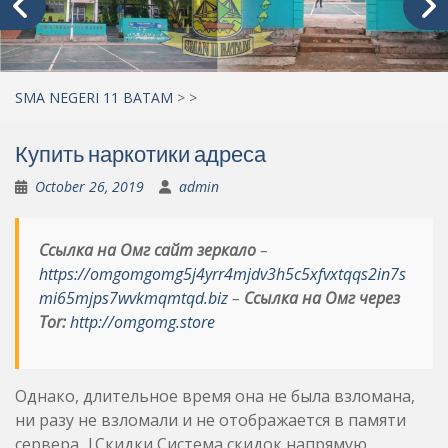
SMA NEGERI 11 BATAM
>
>
Купить наркотики адреса
October 26, 2019
admin
Ссылка на Омг сайт зеркало
–
https://omgomgomg5j4yrr4mjdv3h5c5xfvxtqqs2in7s
mi65mjps7wvkmqmtqd.biz
–
Ссылка на Омг через
Tor:
http://omgomg.store
Однако, длительное время она не была взломана,
ни разу не взломали и не отображается в памяти
сервера. |Скидки Система скидок напрямую