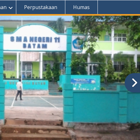
aan
Perpustakaan
Humas