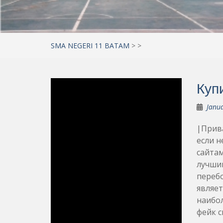
SMA NEGERI 11 BATAM
>
>
Куп
Janua
|Прива
если н
сайтам
лучший
перебо
являе
наибо
фейк 