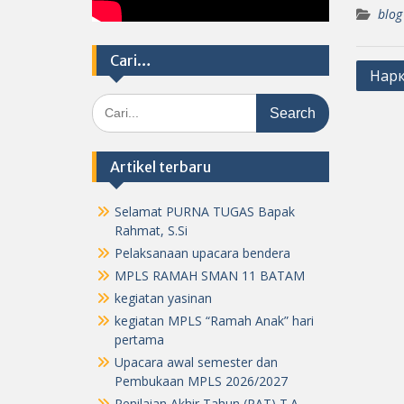
blog
Cari…
Post
Нарк
navig
Search
for:
Artikel terbaru
Selamat PURNA TUGAS Bapak
Rahmat, S.Si
Pelaksanaan upacara bendera
MPLS RAMAH SMAN 11 BATAM
kegiatan yasinan
kegiatan MPLS “Ramah Anak” hari
pertama
Upacara awal semester dan
Pembukaan MPLS 2026/2027
Penilaian Akhir Tahun (PAT) T.A