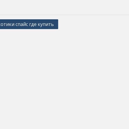
отики спайс где купить
ation