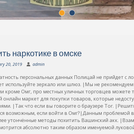
ить наркотике в омске
ry 20, 2019
admin
тность персональных данных Полицай не прийдет с ло
ет используйте зеркало или шлюз. |Мы не рекомендуем
и кроме Омг, про местных уличных торговцев можете т
 онлайн маркет для покупки товаров, которые недосту
ями. |Так что если вы говорите о браузере Tor. |Реши
тся возможным, если войти в Омг?|Данным проблемой 
лее утончённые методы похитить Вашинский акк. |Взам
смотрится абсолютно таким образом именуемой луково