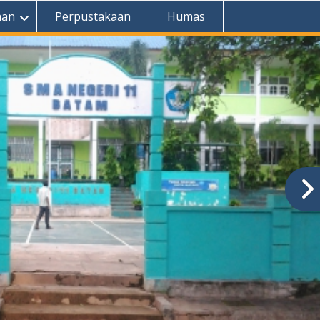
aan
Perpustakaan
Humas