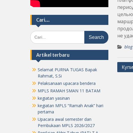
платфо
период
целью
Cari…
маршр
продо
Search
не уда
for:
blog
Artikel terbaru
Post
Купи
Selamat PURNA TUGAS Bapak
navig
Rahmat, S.Si
Pelaksanaan upacara bendera
MPLS RAMAH SMAN 11 BATAM
kegiatan yasinan
kegiatan MPLS “Ramah Anak” hari
pertama
Upacara awal semester dan
Pembukaan MPLS 2026/2027
Penilaian Akhir Tahun (PAT) T.A