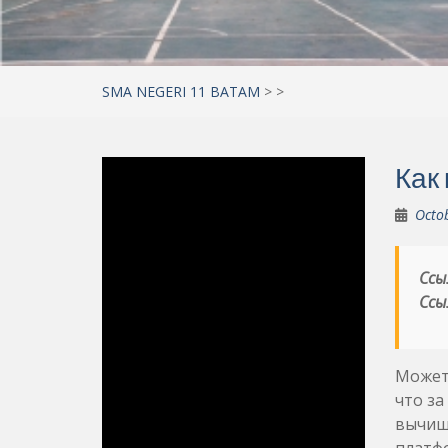
SMA NEGERI 11 BATAM
>
>
Как
Octo
Ссы
Ссы
Можете
что за
вычища