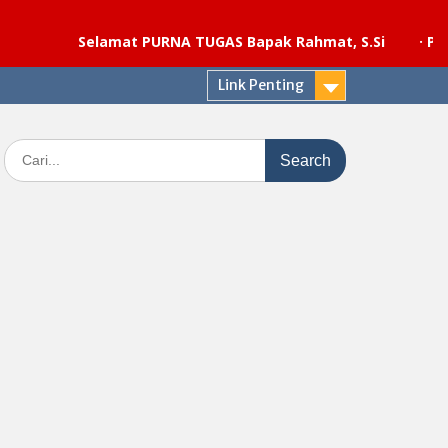
Selamat PURNA TUGAS Bapak Rahmat, S.Si
·
Pelaksanaa
Link Penting
Search
for: