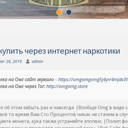
 купить через интернет наркотики
ber 26, 2019
admin
лка на Омг сайт зеркало
–
https://omgomgomg5j4yrr4mjdv3
лка на Омг через Tor:
http://omgomg.store
 об этом забыть раз и навсегда. |Вообще Omg в виде са
 всё то время Вам Сто Процентов никак не станем в случ
ете монета, кука также устраняйте эпопею. |Полип ф