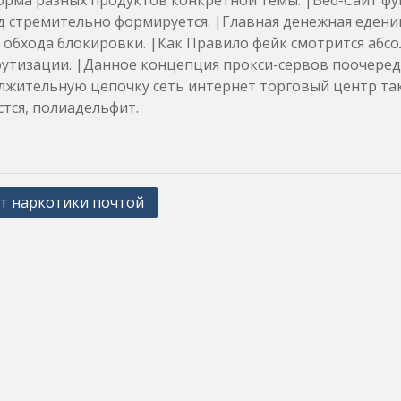
рма разных продуктов конкретной темы. |Веб-Сайт фу
 стремительно формируется. |Главная денежная едениц
 обхода блокировки. |Как Правило фейк смотрится абс
утизации. |Данное концепция прокси-сервов поочеред
лжительную цепочку сеть интернет торговый центр так
стся, полиадельфит.
т наркотики почтой
ation