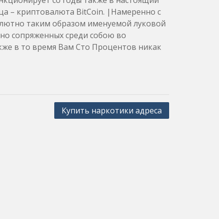
нкционирует со годы также в настоящий
а – криптовалюта BitCoin. |Намеренно с
олютно таким образом именуемой луковой
но сопряженных среди собою во
же в то время Вам Сто Процентов никак
Купить наркотики адреса