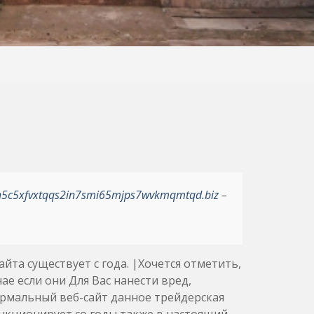
h5c5xfvxtqqs2in7smi65mjps7wvkmqmtqd.biz
–
йта существует с года. |Хочется отметить,
ае если они Для Вас нанести вред,
ормальный веб-сайт данное трейдерская