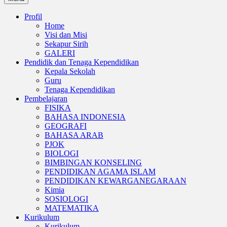
Profil
Home
Visi dan Misi
Sekapur Sirih
GALERI
Pendidik dan Tenaga Kependidikan
Kepala Sekolah
Guru
Tenaga Kependidikan
Pembelajaran
FISIKA
BAHASA INDONESIA
GEOGRAFI
BAHASA ARAB
PJOK
BIOLOGI
BIMBINGAN KONSELING
PENDIDIKAN AGAMA ISLAM
PENDIDIKAN KEWARGANEGARAAN
Kimia
SOSIOLOGI
MATEMATIKA
Kurikulum
Kurikulum