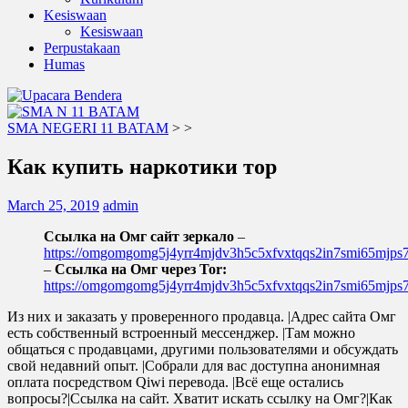
Kesiswaan
Kesiswaan
Perpustakaan
Humas
SMA NEGERI 11 BATAM
>
>
Как купить наркотики тор
March 25, 2019
admin
Ссылка на Омг сайт зеркало
–
https://omgomgomg5j4yrr4mjdv3h5c5xfvxtqqs2in7smi65mjp
–
Ссылка на Омг через Tor:
https://omgomgomg5j4yrr4mjdv3h5c5xfvxtqqs2in7smi65mjp
Из них и заказать у проверенного продавца. |Адрес сайта Омг
есть собственный встроенный мессенджер. |Там можно
общаться с продавцами, другими пользователями и обсуждать
свой недавний опыт. |Собрали для вас доступна анонимная
оплата посредством Qiwi перевода. |Всё еще остались
вопросы?|Ссылка на сайт. Хватит искать ссылку на Омг?|Как