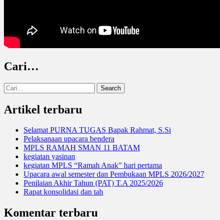
Cari…
Search
for:
Artikel terbaru
Selamat PURNA TUGAS Bapak Rahmat, S.Si
Pelaksanaan upacara bendera
MPLS RAMAH SMAN 11 BATAM
kegiatan yasinan
kegiatan MPLS “Ramah Anak” hari pertama
Upacara awal semester dan Pembukaan MPLS 2026/2027
Penilaian Akhir Tahun (PAT) T.A 2025/2026
Rapat konsolidasi dan tah
Komentar terbaru