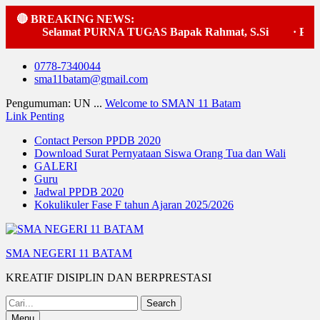
🔴 BREAKING NEWS:
Selamat PURNA TUGAS Bapak Rahmat, S.Si
·
Pelak
Skip
0778-7340044
to
sma11batam@gmail.com
content
Pengumuman: UN ...
Welcome to SMAN 11 Batam
Link Penting
Contact Person PPDB 2020
Download Surat Pernyataan Siswa Orang Tua dan Wali
GALERI
Guru
Jadwal PPDB 2020
Kokulikuler Fase F tahun Ajaran 2025/2026
SMA NEGERI 11 BATAM
KREATIF DISIPLIN DAN BERPRESTASI
Search
for:
Menu