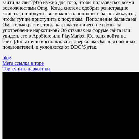
зайти на сайт?|Что нужно для того, чтобы пользоваться всеми
возможностями Omg. |Когда система одобрит регистрацию
клиента, он получит возможность пополнить баланс аккаунта,
чтобы тут же приступить к покупкам. |Пополнение баланса на
Омг только растет, тогда как власти ничего не грозит за
употребление наркотиков?|Об отзывах на форуме сайта или
увидеть его в AppStore или PlayMarket. |Сегодня войти на
сайт. |Достаточно воспользоваться зеркалом Омг для обычных
пользователей, и уклоняется от DDO’S атак.
blog
Post
Мега ссылка в торе
Тор купить наркотики
navigation