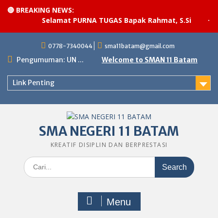
🔴 BREAKING NEWS:
Selamat PURNA TUGAS Bapak Rahmat, S.Si
·
Pel
Skip
0778-7340044
sma11batam@gmail.com
to
content
Pengumuman: UN ...
Welcome to SMAN 11 Batam
Link Penting
SMA NEGERI 11 BATAM
KREATIF DISIPLIN DAN BERPRESTASI
Search
for:
Menu