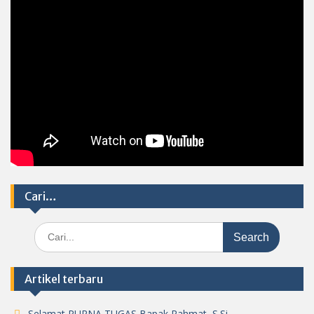
Cari…
Search
for:
Artikel terbaru
Selamat PURNA TUGAS Bapak Rahmat, S.Si