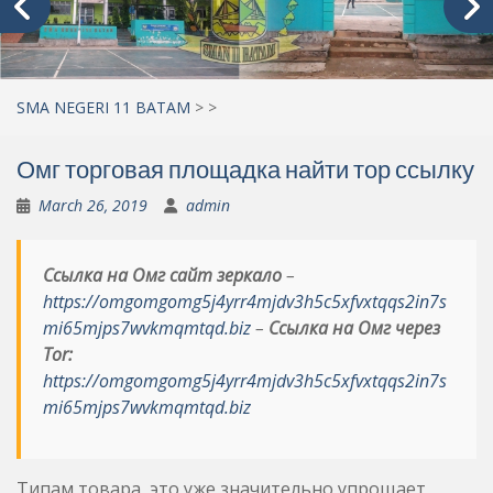
SMA NEGERI 11 BATAM
>
>
Омг торговая площадка найти тор ссылку
March 26, 2019
admin
Ссылка на Омг сайт зеркало
–
https://omgomgomg5j4yrr4mjdv3h5c5xfvxtqqs2in7s
mi65mjps7wvkmqmtqd.biz
–
Ссылка на Омг через
Tor:
https://omgomgomg5j4yrr4mjdv3h5c5xfvxtqqs2in7s
mi65mjps7wvkmqmtqd.biz
Типам товара, это уже значительно упрощает