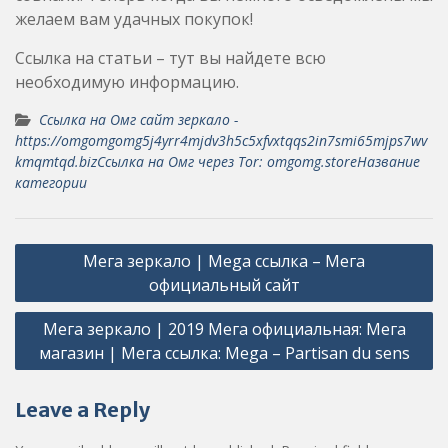
желаем вам удачных покупок!
Ссылка на статьи – тут вы найдете всю
необходимую информацию.
Ссылка на Омг сайт зеркало -
https://omgomgomg5j4yrr4mjdv3h5c5xfvxtqqs2in7smi65mjps7wv
kmqmtqd.bizСсылка на Омг через Tor: omgomg.storeНазвание
категории
Post
Мега зеркало | Mega ссылка – Мега
navigation
официальный сайт
Мега зеркало | 2019 Мега официальная: Мега
магазин | Мега ссылка: Mega – Partisan du sens
Leave a Reply