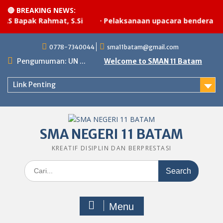
🔴 BREAKING NEWS:
 Rahmat, S.Si
·
Pelaksanaan upacara bendera
·
MPLS
Skip
0778-7340044
sma11batam@gmail.com
to
content
Pengumuman: UN ...
Welcome to SMAN 11 Batam
Link Penting
SMA NEGERI 11 BATAM
KREATIF DISIPLIN DAN BERPRESTASI
Search
for:
Menu