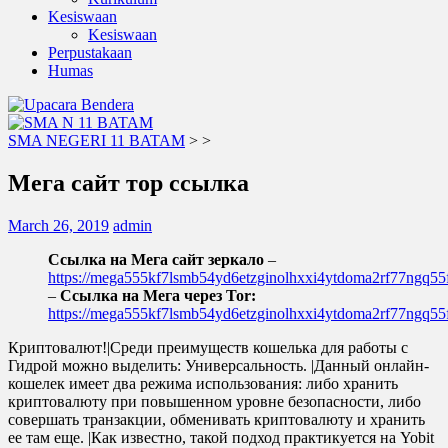
Kesiswaan
Kesiswaan
Perpustakaan
Humas
SMA NEGERI 11 BATAM
>
>
Мега сайт тор ссылка
March 26, 2019
admin
Ссылка на Мега сайт зеркало
–
https://mega555kf7lsmb54yd6etzginolhxxi4ytdoma2rf77ngq55f
–
Ссылка на Мега через Tor:
https://mega555kf7lsmb54yd6etzginolhxxi4ytdoma2rf77ngq55f
Криптовалют!|Среди преимуществ кошелька для работы с
Гидрой можно выделить: Универсальность. |Данный онлайн-
кошелек имеет два режима использования: либо хранить
криптовалюту при повышенном уровне безопасности, либо
совершать транзакции, обменивать криптовалюту и хранить
ее там еще. |Как известно, такой подход практикуется на Yobit