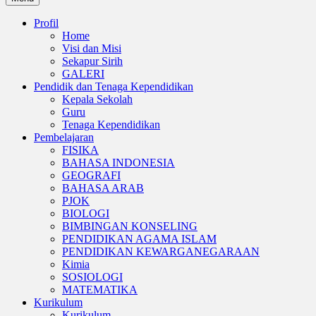
Profil
Home
Visi dan Misi
Sekapur Sirih
GALERI
Pendidik dan Tenaga Kependidikan
Kepala Sekolah
Guru
Tenaga Kependidikan
Pembelajaran
FISIKA
BAHASA INDONESIA
GEOGRAFI
BAHASA ARAB
PJOK
BIOLOGI
BIMBINGAN KONSELING
PENDIDIKAN AGAMA ISLAM
PENDIDIKAN KEWARGANEGARAAN
Kimia
SOSIOLOGI
MATEMATIKA
Kurikulum
Kurikulum