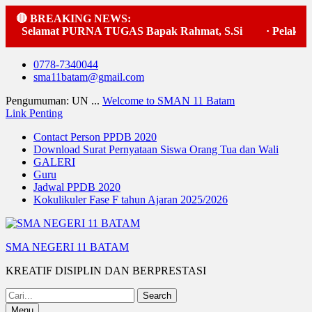
🔴 BREAKING NEWS:
Selamat PURNA TUGAS Bapak Rahmat, S.Si
·
Pelaksana
Skip
0778-7340044
to
sma11batam@gmail.com
content
Pengumuman: UN ...
Welcome to SMAN 11 Batam
Link Penting
Contact Person PPDB 2020
Download Surat Pernyataan Siswa Orang Tua dan Wali
GALERI
Guru
Jadwal PPDB 2020
Kokulikuler Fase F tahun Ajaran 2025/2026
SMA NEGERI 11 BATAM
KREATIF DISIPLIN DAN BERPRESTASI
Search
for:
Menu