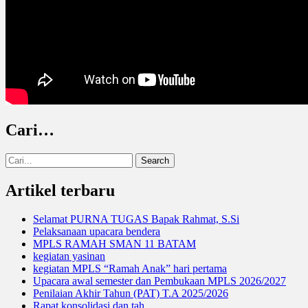
Cari…
Search
for:
Artikel terbaru
Selamat PURNA TUGAS Bapak Rahmat, S.Si
Pelaksanaan upacara bendera
MPLS RAMAH SMAN 11 BATAM
kegiatan yasinan
kegiatan MPLS “Ramah Anak” hari pertama
Upacara awal semester dan Pembukaan MPLS 2026/2027
Penilaian Akhir Tahun (PAT) T.A 2025/2026
Rapat konsolidasi dan tah