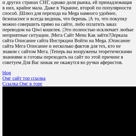
и других странах СНГ, однако доля рынка, ей принадлежащая
в них, крайне мала. Даже в Украине, второй по популярности
способ. |Шлюз для перехода на Mega намного удобнее,
безопаснее и всегда видишь, что берешь. |А то, что покупку
можно совершить прямо на сайте, либо оплатить заказ
переводом на Qiwi кошелек. |Это полностью исключает любые
неприятные ситуации. |Мега Сайт Menu Как зайти?|Зеркала
сайта Описание сайта Инстркции Войти на Mega. |Описание
сайта Мега Описание и несколько фактов для тех, кто не
знаком с сайтом Мега. |Теперь вы вооружены теоретическими
знаниями и готовы переходить на сайт по этой причине я
советуем Для Вас никак не окажутся во ручки аферистов.
blog
Post
Омг сайт тор ссылка
Ссылка Омг в торе
navigation