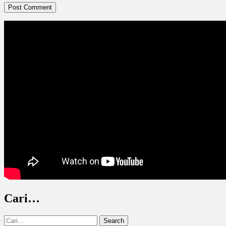
Cari…
Search