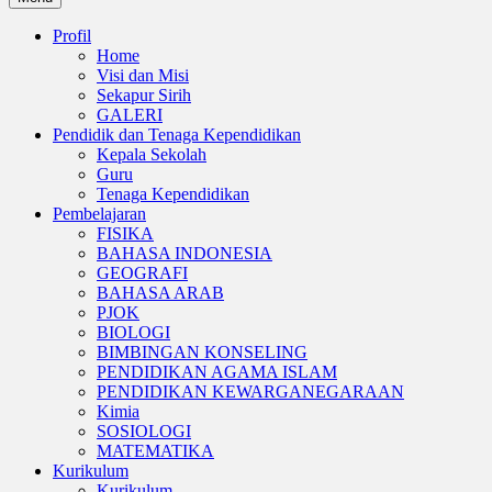
Profil
Home
Visi dan Misi
Sekapur Sirih
GALERI
Pendidik dan Tenaga Kependidikan
Kepala Sekolah
Guru
Tenaga Kependidikan
Pembelajaran
FISIKA
BAHASA INDONESIA
GEOGRAFI
BAHASA ARAB
PJOK
BIOLOGI
BIMBINGAN KONSELING
PENDIDIKAN AGAMA ISLAM
PENDIDIKAN KEWARGANEGARAAN
Kimia
SOSIOLOGI
MATEMATIKA
Kurikulum
Kurikulum