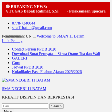
🔴 BREAKING NEWS:
TUGAS Bapak Rahmat, S.Si
·
Pelaksanaan upacara bendera
Skip
0778-7340044
to
sma11batam@gmail.com
content
Pengumuman: UN ...
Welcome to SMAN 11 Batam
Link Penting
Contact Person PPDB 2020
Download Surat Pernyataan Siswa Orang Tua dan Wali
GALERI
Guru
Jadwal PPDB 2020
Kokulikuler Fase F tahun Ajaran 2025/2026
SMA NEGERI 11 BATAM
KREATIF DISIPLIN DAN BERPRESTASI
Search
for:
Menu