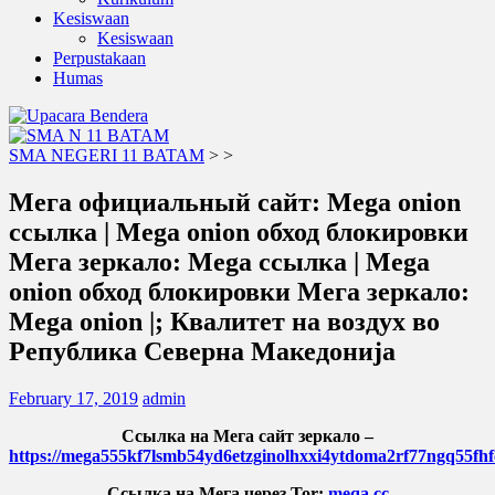
Kesiswaan
Kesiswaan
Perpustakaan
Humas
SMA NEGERI 11 BATAM
>
>
Мега официальный сайт: Mega onion
ссылка | Mega onion обход блокировки
Мега зеркало: Mega ссылка | Mega
onion обход блокировки Мега зеркало:
Mega onion |; Квалитет на воздух во
Република Северна Македонија
February 17, 2019
admin
Ссылка на Мега сайт зеркало –
https://mega555kf7lsmb54yd6etzginolhxxi4ytdoma2rf77ngq55fhf
Ссылка на Мега через Tor:
meqa.cc