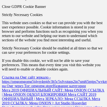
Close GDPR Cookie Banner
Strictly Necessary Cookies
This website uses cookies so that we can provide you with the best
user experience possible. Cookie information is stored in your
browser and performs functions such as recognising you when you
return to our website and helping our team to understand which
sections of the website you find most interesting and useful.
Strictly Necessary Cookie should be enabled at all times so that we
can save your preferences for cookie settings.
If you disable this cookie, we will not be able to save your
preferences. This means that every time you visit this website you
will need to enable or disable cookies again.
Ссылка на Омг сайт зеркало -
https://omgomgomg5j4yrr4mjdv3h5c5xfvxtqqs2in7smi65mjps7wvk
на Омг через Tor: omgomg.storeНазвание категории
Post
Мега 2019 ОФИЦИАЛЬНЫЙ САЙТ: Mega ONION ССЫЛКА
| Mega ONION ОБХОД БЛОКИРОВКИ Мега САЙТ 2019
navigation
ОФИЦИАЛЬНЫЙ | Мега ЗЕРКАЛО: Mega ССЫЛКА Мега
2019 ССЫЛКА: Mega ONION |; Art Studio Hoogvliet