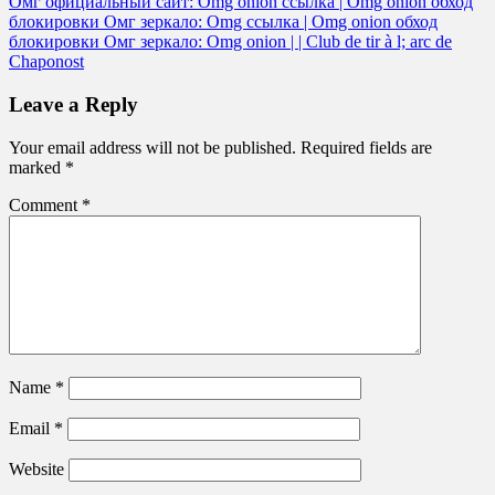
Омг официальный сайт: Omg onion ссылка | Omg onion обход
блокировки Омг зеркало: Omg ссылка | Omg onion обход
блокировки Омг зеркало: Omg onion | | Club de tir à l; arc de
Chaponost
Leave a Reply
Your email address will not be published.
Required fields are
marked
*
Comment
*
Name
*
Email
*
Website