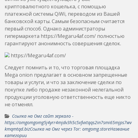
криптовалютного кошелька, с помощью
платежной системы QiWi, переводом из Вашей
банковской карты. Самым безопасным считается
первый способ. Однако администраторы
гипермаркета https://Megaru4af.com/ полностью
гарантируют анонимность совершения сделок.
https://Megaru4af.com/
Следует помнить и то, что торговая площадка
Mega onion предлагает в основном запрещенные
товары и услуги, и что за заключение сделки по
покупке либо продаже незаконной нелегальной
продукции уголовную ответственность еще никто
не отменял.
Ссылка на Омг сайт зеркало -
https://omgomgomg5j4yrr4mjdv3h5c5xfvxtqqs2in7smi65mjps7wv
kmqmtqd.bizСсылка на Омг через Tor: omgomg.storeНазвание
категории