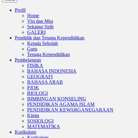
Profil
Home
Visi dan Misi
Sekapur Sirih
GALERI
Pendidik dan Tenaga Kependidikan
Kepala Sekolah
Guru
Tenaga Kependidikan
Pembelajaran
FISIKA
BAHASA INDONESIA
GEOGRAFI
BAHASA ARAB
PJOK
BIOLOGI
BIMBINGAN KONSELING
PENDIDIKAN AGAMA ISLAM
PENDIDIKAN KEWARGANEGARAAN
Kimia
SOSIOLOGI
MATEMATIKA
Kurikulum
Kurikulum