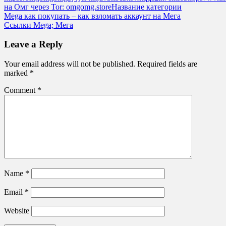
на Омг через Tor: omgomg.storeНазвание категории
Post
Mega как покупать – как взломать аккаунт на Мега
Ссылки Mega; Мега
navigation
Leave a Reply
Your email address will not be published.
Required fields are
marked
*
Comment
*
Name
*
Email
*
Website