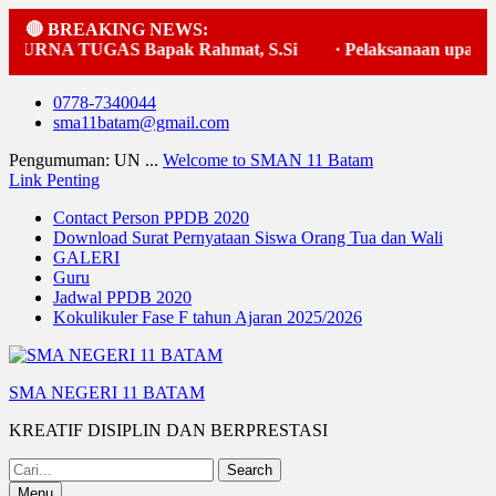
🔴 BREAKING NEWS:
RNA TUGAS Bapak Rahmat, S.Si
·
Pelaksanaan upacara be
Skip
0778-7340044
to
sma11batam@gmail.com
content
Pengumuman: UN ...
Welcome to SMAN 11 Batam
Link Penting
Contact Person PPDB 2020
Download Surat Pernyataan Siswa Orang Tua dan Wali
GALERI
Guru
Jadwal PPDB 2020
Kokulikuler Fase F tahun Ajaran 2025/2026
SMA NEGERI 11 BATAM
KREATIF DISIPLIN DAN BERPRESTASI
Search
for:
Menu