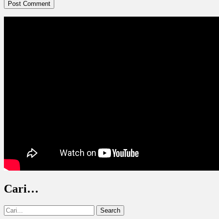
Cari…
Search
for: