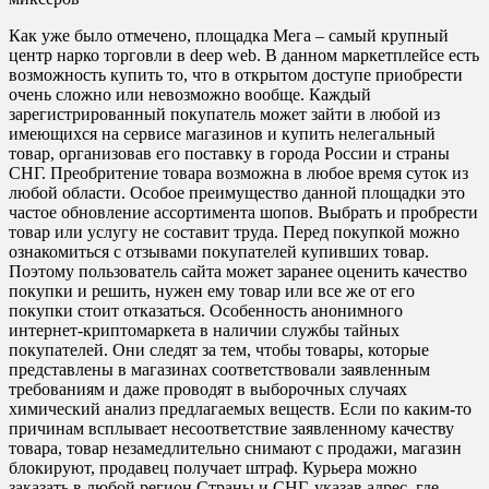
Как уже было отмечено, площадка Мега – самый крупный
центр нарко торговли в deep web. В данном маркетплейсе есть
возможность купить то, что в открытом доступе приобрести
очень сложно или невозможно вообще. Каждый
зарегистрированный покупатель может зайти в любой из
имеющихся на сервисе магазинов и купить нелегальный
товар, организовав его поставку в города России и страны
СНГ. Преобритение товара возможна в любое время суток из
любой области. Особое преимущество данной площадки это
частое обновление ассортимента шопов. Выбрать и пробрести
товар или услугу не составит труда. Перед покупкой можно
ознакомиться с отзывами покупателей купивших товар.
Поэтому пользователь сайта может заранее оценить качество
покупки и решить, нужен ему товар или все же от его
покупки стоит отказаться. Особенность анонимного
интернет-криптомаркета в наличии службы тайных
покупателей. Они следят за тем, чтобы товары, которые
представлены в магазинах соответствовали заявленным
требованиям и даже проводят в выборочных случаях
химический анализ предлагаемых веществ. Если по каким-то
причинам всплывает несоответствие заявленному качеству
товара, товар незамедлительно снимают с продажи, магазин
блокируют, продавец получает штраф. Курьера можно
заказать в любой регион Страны и СНГ, указав адрес, где