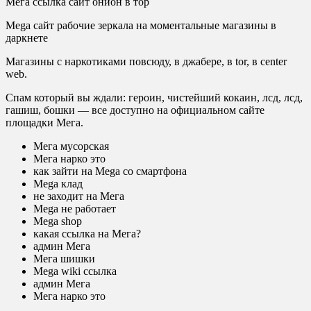
Мега ссылка сайт онион в тор
Mega сайт рабочие зеркала на моментальные магазины в
даркнете
Магазины с наркотиками повсюду, в джабере, в tor, в center
web.
Спам который вы ждали: героин, чистейший кокаин, лсд, лсд,
гашиш, бошки — все доступно на официальном сайте
площадки Мега.
Мега мусорская
Мега нарко это
как зайти на Mega со смартфона
Mega клад
не заходит на Мега
Mega не работает
Mega shop
какая ссылка на Мега?
админ Мега
Мега шишки
Mega wiki ссылка
админ Мега
Мега нарко это