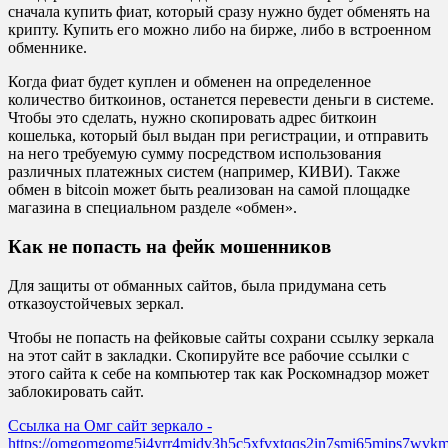
сначала купить фиат, который сразу нужно будет обменять на
крипту. Купить его можно либо на бирже, либо в встроенном
обменнике.
Когда фиат будет куплен и обменен на определенное
количество биткоинов, останется перевести деньги в системе.
Чтобы это сделать, нужно скопировать адрес биткоин
кошелька, который был выдан при регистрации, и отправить
на него требуемую сумму посредством использования
различных платежных систем (например, КИВИ). Также
обмен в bitcoin может быть реализован на самой площадке
магазина в специальном разделе «обмен».
Как не попасть на фейк мошенников
Для защиты от обманных сайтов, была придумана сеть
отказоустойчевых зеркал.
Чтобы не попасть на фейковые сайты сохрани ссылку зеркала
на этот сайт в закладки. Скопируйте все рабочие ссылки с
этого сайта к себе на компьютер так как Роскомнадзор может
заблокировать сайт.
Ссылка на Омг сайт зеркало -
https://omgomgomg5j4yrr4mjdv3h5c5xfvxtqqs2in7smi65mjps7wvk