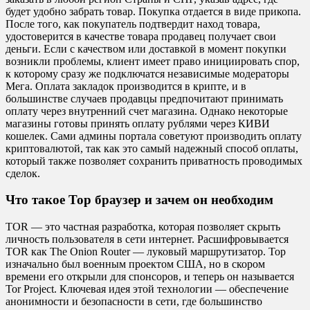
будет удобно забрать товар. Покупка отдается в виде прикопа.
После того, как покупатель подтвердит наход товара,
удостоверится в качестве товара продавец получает свои
деньги. Если с качеством или доставкой в момент покупки
возникли проблемы, клиент имеет право инициировать спор,
к которому сразу же подключатся независимые модераторы
Мега. Оплата закладок производится в крипте, и в
большинстве случаев продавцы предпочитают принимать
оплату через внутренний счет магазина. Однако некоторые
магазины готовы принять оплату рублями через КИВИ
кошелек. Сами админы портала советуют производить оплату
криптовалютой, так как это самый надежный способ оплаты,
который также позволяет сохранить приватность проводимых
сделок.
Что такое Тор браузер и зачем он необходим
TOR — это частная разработка, которая позволяет скрыть
личность пользователя в сети интернет. Расшифровывается
TOR как The Onion Router — луковый маршрутизатор. Тор
изначально был военным проектом США, но в скором
времени его открыли для спонсоров, и теперь он называется
Tor Project. Ключевая идея этой технологии — обеспечение
анонимности и безопасности в сети, где большинство