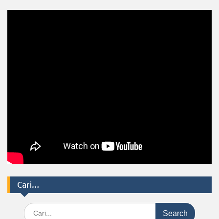
Cari…
Search
for: