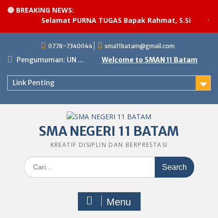
🔴 BREAKING NEWS:
Selamat PURNA TUGAS Bapak Rahmat, S.Si
·
Pel
Skip
0778-7340044
sma11batam@gmail.com
to
content
Pengumuman: UN ...
Welcome to SMAN 11 Batam
Link Penting
SMA NEGERI 11 BATAM
KREATIF DISIPLIN DAN BERPRESTASI
Search
for:
Menu